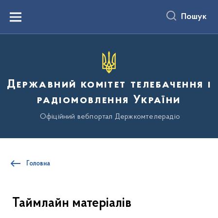
до
основного
Пошук
вмісту
Menu
Державний комітет телебачення і
радіомовлення України
Офіційний вебпортал Держкомтелерадіо
Головна
Таймлайн матеріалів