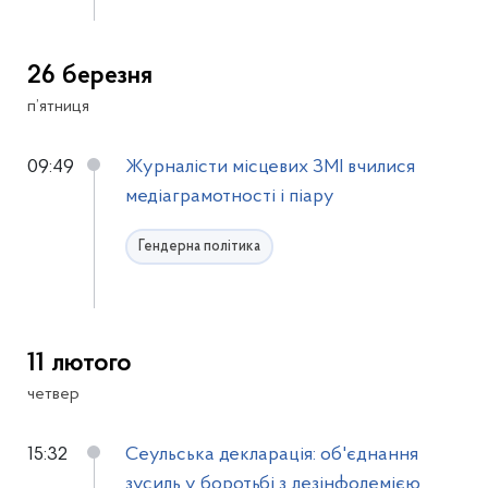
26 березня
п’ятниця
09:49
Журналісти місцевих ЗМІ вчилися
медіаграмотності і піару
Гендерна політика
11 лютого
четвер
15:32
Сеульська декларація: об'єднання
зусиль у боротьбі з дезінфодемією