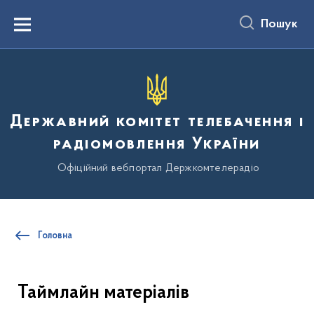
до
основного
Пошук
вмісту
Menu
Державний комітет телебачення і
радіомовлення України
Офіційний вебпортал Держкомтелерадіо
Головна
Таймлайн матеріалів