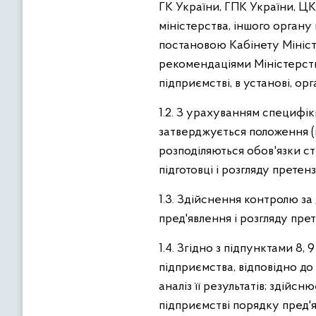
ГК України, ГПК України, Ц
міністерства, іншого органу
постановою Кабінету Міністр
рекомендаціями Міністерств
підприємстві, в установі, ор
1.2. З урахуванням специфі
затверджується положення (і
розподіляються обов'язки стр
підготовці і розгляду претензі
1.3. Здійснення контролю з
пред'явлення і розгляду пре
1.4. Згідно з підпунктами 8
підприємства, відповідно до
аналіз її результатів; здій
підприємстві порядку пред'я