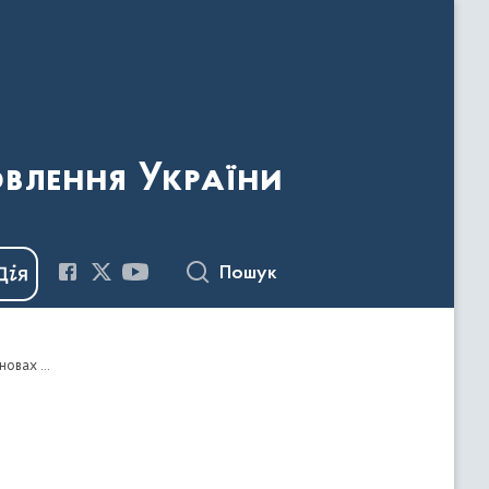
овлення України
Пошук
Про затвердження Методичних рекомендацій щодо ведення претензійно-позовної роботи на підприємствах, в установах та організаціях, які належать до сфери управління Державного комітету телебачення і радіомовлення України