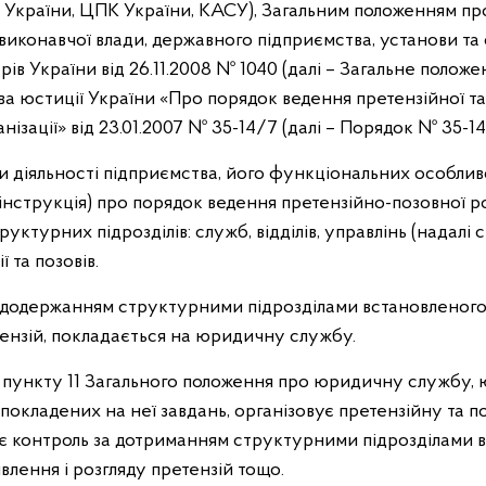
К України, ЦПК України, КАСУ), Загальним положенням 
 виконавчої влади, державного підприємства, установи та 
ів України від 26.11.2008 № 1040 (далі – Загальне поло
а юстиції України «Про порядок ведення претензійної та
ганізації» від 23.01.2007 № 35-14/7 (далі – Порядок № 35-1
ки діяльності підприємства, його функціональних особли
нструкція) про порядок ведення претензійно-позовної ро
уктурних підрозділів: служб, відділів, управлінь (надалі 
ї та позовів.
а додержанням структурними підрозділами встановленого
тензій, покладається на юридичну службу.
, 9 пункту 11 Загального положення про юридичну службу
 покладених на неї завдань, організовує претензійну та 
снює контроль за дотриманням структурними підрозділами 
влення і розгляду претензій тощо.