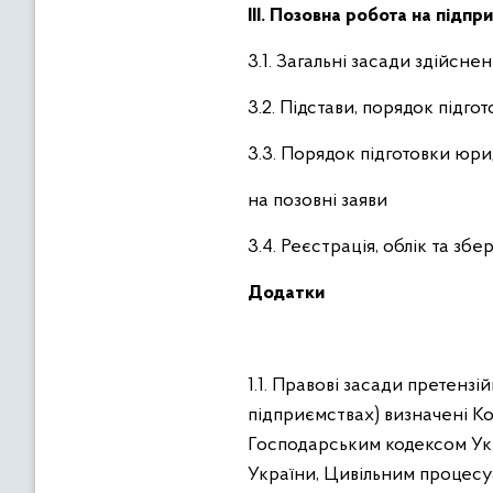
IІІ. Позовна робота на підпр
3.1. Загальні засади здійсне
3.2. Підстави, порядок підго
3.3. Порядок підготовки юр
на позовні заяви
3.4. Реєстрація, облік та зб
Додатки
1.1. Правові засади претензі
підприємствах) визначені К
Господарським кодексом Ук
України, Цивільним процесу