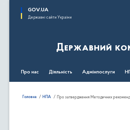
до
основного
GOV.UA
вмісту
Державні сайти України
Державний комі
Про нас
Діяльність
Адмінпослуги
Н
Головна
НПА