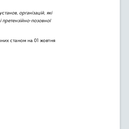
танов, організацій, які
і претензійно-позовної
них станом на 01 жовтня