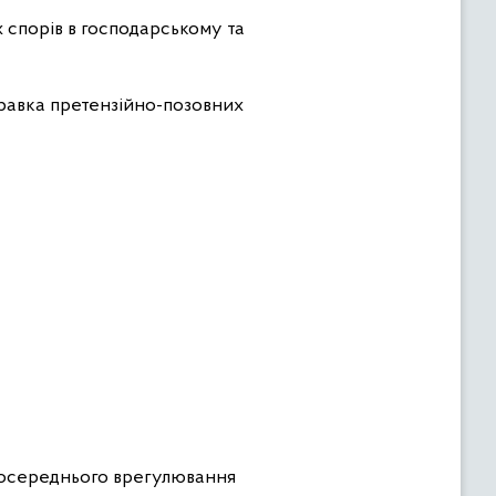
х спорів в господарському та
дправка претензійно-позовних
езпосереднього врегулювання