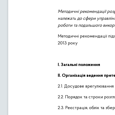
Методичні рекомендації розр
належать до сфери управлін
роботи та подальшого викори
Методичні рекомендації під
2013 року
І. Загальні положення
ІІ. Організація ведення прет
2.1. Досудове врегулювання 
2.2. Порядок та строки розг
2.3. Реєстрація, облік та зб