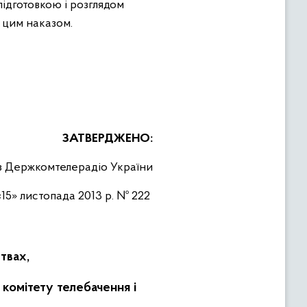
підготовкою і розглядом
 цим наказом.
ЗАТВЕРДЖЕНО:
з Держкомтелерадіо України
«15» листопада 2013 р. № 222
ствах,
 комітету телебачення і