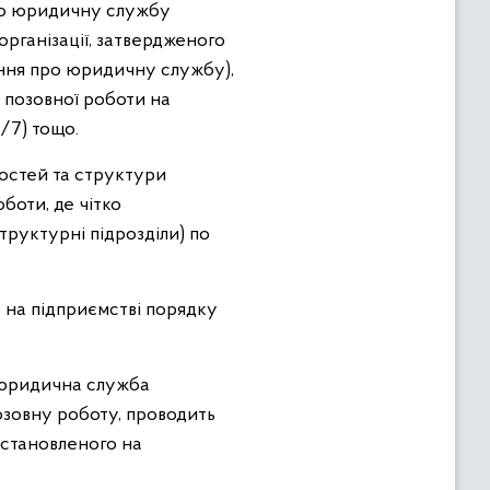
про юридичну службу
організації, затвердженого
ження про юридичну службу),
 позовної роботи на
4/7) тощо.
востей та структури
боти, де чітко
структурні підрозділи) по
 на підприємстві порядку
, юридична служба
позовну роботу, проводить
встановленого на