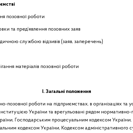
иємстві
ння позовної роботи
товки та пред’явлення позовних заяв
идичною службою відзивів (заяв, заперечень)
ерігання матеріалів позовної роботи
І. Загальні положення
йно-позовної роботи на підприємствах, в організаціях та у
онституцією України та врегульовані рядом нормативно-п
раїни, Господарським процесуальним кодексом України,
альним кодексом України, Кодексом адміністративного су