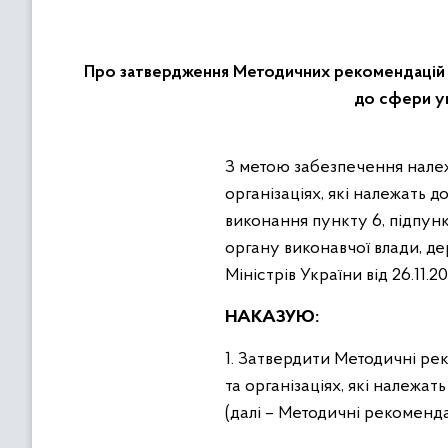
Про затвердження Методичних рекомендацій що
до сфери уп
З метою забезпечення належної організації ведення претензійно-правової роботи на підприємствах, в установах,
організаціях, які належать 
виконання пункту 6, підпунк
органу виконавчої влади, де
Міністрів України від 26.11.2
НАКАЗУЮ:
1. Затвердити Методичні ре
та організаціях, які належа
(далі – Методичні рекоменда