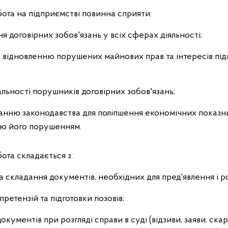
бота на підприємстві повинна сприяти:
 договірних зобов'язань у всіх сферах діяльності;
 відновленню порушених майнових прав та інтересів пі
льності порушників договірних зобов'язань;
нню законодавства для поліпшення економічних показни
нню його порушенням.
ота складається з:
а складання документів, необхідних для пред'явлення і ро
претензій та підготовки позовів;
кументів при розгляді справи в суді (відзиви, заяви, скар