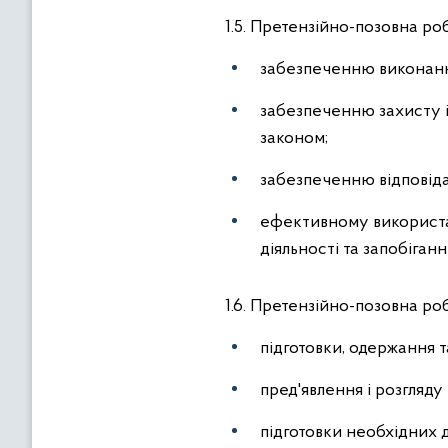
1.5. Претензійно-позовна ро
забезпеченню виконання
забезпеченню захисту і
законом;
забезпеченню відповіда
ефективному використа
діяльності та запобіга
1.6. Претензійно-позовна роб
підготовки, одержання т
пред'явлення і розгляду 
підготовки необхідних до