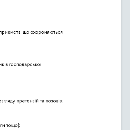
дприємств, що охороняються
ків господарської
згляду претензій та позовів;
ги тощо);