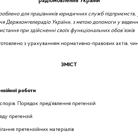
радіомовлення України
облено для працівників юридичних служб підприємств, ус
ня Держкомтелерадіо України, з метою допомоги у веденн
стання при здійсненні своїх функціональних обов’язків
готовлено з урахуванням нормативно-правових актів, чин
ЗМІСТ
ензійної роботи
спорів. Порядок пред’явлення претензій
ляду претензій
ерігання претензійних матеріалів