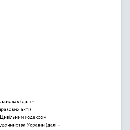
становах (далі –
равових актів:
 Цивільним кодексом
дочинства України (далі –