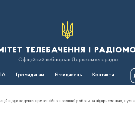
тет телебачення і радіом
Офіційний вебпортал Держкомтелерадіо
ПА
Громадянам
Є-видавець
Контакти