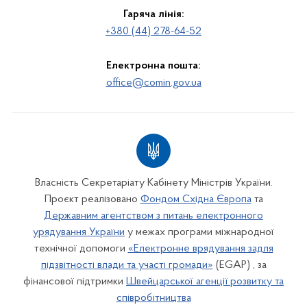
Гаряча лінія:
+380 (44) 278-64-52
Електронна пошта:
office@comin.gov.ua
Власність Секретаріату Кабінету Міністрів України.
Проєкт реалізовано
Фондом Східна Європа
та
Державним агентством з питань електронного
урядування України
у межах програми міжнародної
технічної допомоги
«Електронне врядування задля
підзвітності влади та участі громади»
(EGAP) , за
фінансової підтримки
Швейцарської агенції розвитку та
співробітництва