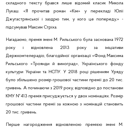
складного тексту брався лише відомий класик Микола
Лукаш. «Я прочитав роман «Кім» у перекладі Юлії
Джугастрянської
і заздрю тим, у кого це попереду,» -
підсумував Максим Стріха.
Нагадаємо, премія імені М. Рильського була заснована 1972
року і відновлена 2013 року за ініціативи
Держкомтелерадіо, благодійної організації «Фонд Максима
Рильського «Троянди й виноград», Українського фонду
культури України та НСПУ. У 2018 році рішенням Уряду
було збільшено розмір грошової частини премії до 20 тис.
гривень. А
починаючи з 2019 року, відповідно до постанови
КМУ №413 премія присуджується у двох номінаціях. Розмір
грошової частини премії за кожною з номінацій становить
20 тис. гривень
.
Перше нагородження відновленою премією імені М.