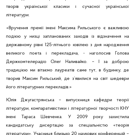
творів української класики і сучасної української
літератури.
«Вручення премії імені Максима Рильського є важливою
подією у низці запланованих заходів із відзначення на
державному рівні 125-літнього ювілею з дня народження
великого поета і перекладача, - наголосив Голова
Держкомтелерадіо Олег Наливайко. – І за доброю
традицією ми вітаємо лауреатів саме тут, в будинку, де
творив Максим Рильський, де з’явилися на світ шедеври
його літературних перекладів.»
Юлія
Джугастрянська
– випускниця кафедри теорії
літератури, компаративістики і літературної творчості КНУ
імені Тараса Шевченка.
У 2009 року
захистила
кандидатську
дисертацію
за
спеціальністю
«
теорія
літератури
».
Учасниця
близько
20
наукових
конференцій
–