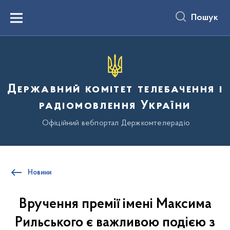
до
основного
Пошук
вмісту
Menu
Державний комітет телебачення і
радіомовлення України
Офіційний вебпортал Держкомтелерадіо
Новини
Вручення премії імені Максима
Рильського є важливою подією з