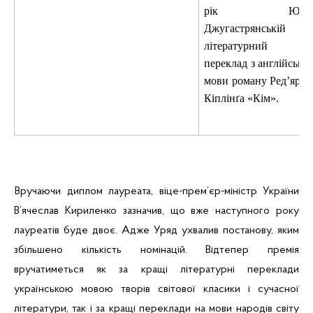
рік Юлії
Джугастрянській
за
літературний
переклад з англійської
мови роману
Ред’ярда
Кіплінґа
«Кім».
Вручаючи диплом лауреата, віце-прем’єр-міністр України
В’ячеслав Кириленко зазначив, що вже наступного року
лауреатів буде двоє. Адже Уряд ухвалив постанову, яким
збільшено кількість номінацій. Відтепер премія
вручатиметься як за кращі літературні переклади
українською мовою творів світової класики і сучасної
літератури, так і за кращі переклади на мови народів світу