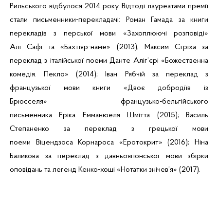
Рильського відбулося 2014 року. Відтоді лауреатами премії
стали письменники-перекладачі:
Роман Гам
ада за книги
перекладів з перської мови «Захоплюючі розповіді»
Алі Саф
і та «
Бахтіяр-наме
» (2013); Максим Стріха за
переклад з італійської поеми Данте Аліг’єрі «Божественна
комедія. Пекло» (2014);
Іван Рябч
ій за переклад з
французької мови книги «Двоє добродіїв із
Брюсселя» французько-бельгійського
письменника Еріка Емма
нюеля Шмітта (2015); Василь
Степаненко за переклад з грецької мови
поеми Віцендзоса Корнароса «Еро
токрит» (2016); Ніна
Баликова за переклад
з давньояпонської мо
ви збірки
оповідань та
легенд Кенко-хоші «
Нотатки знічев’я» (2017).