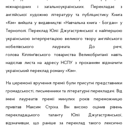
міжнародних
і
загальноукраїнських
.
Перекладає
з
англ
ійської
художню
літературу
та
публіцистику
.
К
нига
«Кім»
вийшла
у
видавництві
«
Навчальна
книга - Богдан» у
Тернополі
. Переклад
Юлії
Джугастрянської
є
найпершою
українською
інтерпретацією
великого
твору
англ
ійського
нобелівського
лауреата. До
речі
,
голова
Кі
пл
інґівського
товариства
Великобританії
навіть
надіслав
листа на адресу НСПУ з
проханням
відзначити
український
переклад роману «
Кім
».
На церемонії вручення премії були присутні представники
громадськості, письменники та літературні перекладачі. Від
імені лауреатів премії минулих років переможницю
привітав Максим Стріха
. Він високо оцінив рівень
перекладацького таланту Юлії
Джугастрянської
,
відзначивши, що раніше за переклад такого лексично