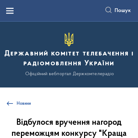
до
основного
Пошук
вмісту
Menu
Державний комітет телебачення і
радіомовлення України
Офіційний вебпортал Держкомтелерадіо
Новини
Відбулося вручення нагород
переможцям конкурсу "Краща