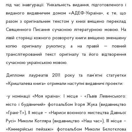
під час інавгурації. Унікальність видання, підготовленого і
виданого видавничим домом «
АДЕФ-Україна
», є те, що
разом з оригінальним текстом у книзі вміщено переклад
Священного Писання сучасною літературною мовою. На
лівій сторінці кожного розвороту книги вміщено зменшену
копію оригіналу рукопису, а на правій — повний
транслітерований текст оригіналу та його відтворення
сучасною українською мовою.
Дипломи лауреатів 2011 року та пам’ятні статуетки
«Кришталева книга» отримали наступні видавничі проекти:
-у номінації «Моя країна»: І місце - «Львів
Левинського
:
місто і будівничий» фотоальбом Ігоря Жука (видавництво
«
Грані-Т
»), ІІ місце – «Нариси
воєнного мистецтва Давньої
Русі» Миколи Котляра (видавництво «Наш час»), ІІІ місце –
«Кіммерійські пейзажі» фотоальбом Миколи
Бєлотєлова