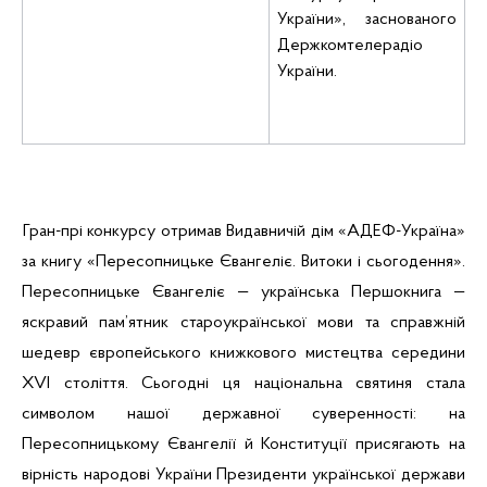
України», заснованого
Держкомтелерадіо
України.
Гран-прі конкурсу отримав Видавничій дім «
АДЕФ-Україна
»
за книгу «
Пересопницьке
Євангеліє. Витоки і сьогодення».
Пересопницьке
Євангеліє — українська
Першокнига
—
яскравий пам’ятник староукраїнської мови та справжній
шедевр європейського книжкового мистецтва середини
XVI століття. Сьогодні ця національна святиня стала
символом нашої державної суверенності: на
Пересопницькому
Євангелії й Конституції присягають на
вірність народові України Президенти української держави