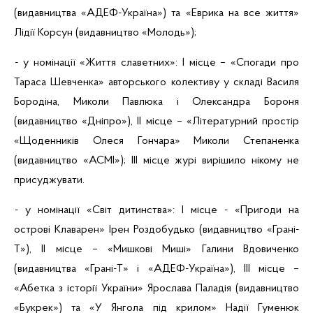
(видавництва «
АДЕФ-Україна
») та «Еврика на все життя»
Лідії
Корсун
(видавництво «Молодь»);
- у номінації «Життя славетних»: І місце – «Спогади про
Тараса Шевченка» авторського колективу у складі Василя
Бородіна, Миколи Павлюка і Олександра
Бороня
(видавництво «Дніпро»), ІІ місце – «Літературний простір
«Щоденників Олеся Гончара» Миколи
Степаненка
(видавництво «АСМІ»); ІІІ місце журі вирішило нікому не
присуджувати.
- у номінації «Світ дитинства»:
І місце - «Пригоди на
острові
Клаварен
»
Ірен
Роздобудько (видавництво «
Грані-
Т
»), ІІ місце – «Мишкові Миші» Галини Вдовиченко
(видавництва «
Грані-Т
» і «
АДЕФ-Україна
»), ІІІ місце –
«Абетка з історії України» Ярослава
Паладія
(видавництво
«
Букрек
») та «У Янгола під крилом» Надії Гуменюк