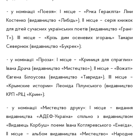
- у номінації «Поезія»: І місце – «Річка Геракліта» Ліни
Костенко (видавництво «Либідь»), ІІ місце – серія книжок
для дітей сучасних українських поетів (видавництво «
Грані-
Т
»);
ІІІ місце – «Крізь дим
осеневих
згорань» Тамари
Севернюк
(видавництво «
Букрек
»);
- у номінації «Проза»: І місце – «Криниця для спраглих»
Івана Драча (видавництво «Мистецтво»),
ІІ місце – «Вожаті»
Євгена Білоусова (видавництво «Таврида»), ІІІ місце –
«
Крымские
истории
» Леоніда
Пілунського
(видавництво
КРП «РІЦ «Крим»);
- у номінації «Мистецтво друку»: І місце – видання
видавництва «
АДЕФ-Україна
» спільно з видавництвом
«Видавець
Корбуш
» поеми
Івана Котляревського «Енеїда»,
ІІ місце – альбом видавництва «Мистецтво» «Народне