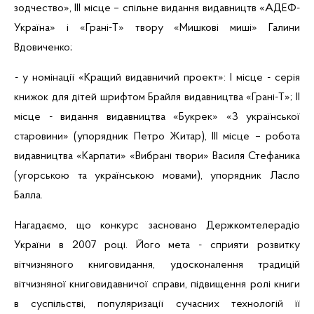
зодчество», ІІІ місце – спільне видання видавництв «
АДЕФ-
Україна
» і «
Грані-Т
» твору «Мишкові миші» Галини
Вдовиченко;
- у номінації «Кращий видавничий проект»: І місце -
серія
книжок для дітей шрифтом
Брайля
видавництва «
Грані-Т
»; ІІ
місце - видання видавництва «
Букрек
» «З української
старовини» (упорядник Петро
Житар
), ІІІ місце – робота
видавництва «Карпати» «Вибрані твори» Василя Стефаника
(угорською та українською мовами), упорядник Ласло
Балла
.
Нагадаємо, що конкурс засновано Держкомтелерадіо
України в 2007 році. Його мета - сприяти розвитку
вітчизняного книговидання, удосконалення традицій
вітчизняної книговидавничої справи, підвищення ролі книги
в суспільстві, популяризації сучасних технологій її