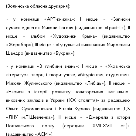
(Волинська обласна друкарня);
-
у номінації «АРТ-книжка»: І місце – «Записки
сумасшедшего
» Миколи Гоголя (видавництво «
Грані-Т
»), ІІ
місце – альбом «Художники
Крыма
» (видавництво
«
Жерибор
»), ІІІ місце - «Гуцульські вишиванки» Мирослави
Шандро (видавництво «
Букрек
»);
- у номінації «З глибини знань»: І місце – «Українська
література: творці і твори: учням, абітурієнтам, студентам»
Миколи Жулинського (видавництво «Либідь»), ІІ місце –
«Нариси з історії розвитку новаторських навчально-
виховних закладів в Україні (ХХ століття)» за редакцією
Ольги
Сухомлинської
і Віталія Курило (видавництво ДЗ
«ЛНУ
ім.Т.Шевченка
»), ІІІ місце – «Джерела з історії
Полтавського полку (середина XVII-XVIII ст.)»
(видавництво «АСМІ»);