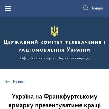
до
основного
Пошук
вмісту
Menu
Державний комітет телебачення і
радіомовлення України
Офіційний вебпортал Держкомтелерадіо
Новини
Україна на Франкфуртському
ярмарку презентуватиме кращі