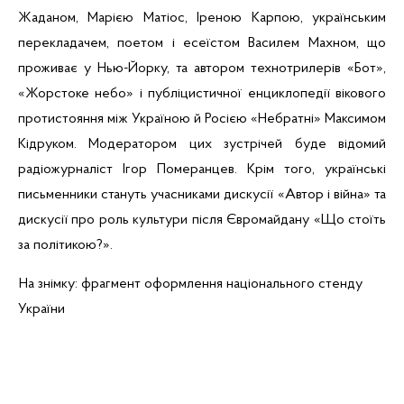
Жаданом
, Марією
Матіос
, Іреною
Карпою
, українським
перекладачем, поетом і есеїстом Василем Махном, що
проживає у Нью-Йорку, та автором
технотрилерів
«Бот»,
«Жорстоке небо» і публіцистичної енциклопедії вікового
протистояння між Україною й Росією «
Небратні
» Максимом
Кідруком
. Модератором цих зустрічей буде відомий
радіожурналіст Ігор
Померанцев
. Крім того, українські
письменники стануть учасниками дискусії «Автор і війна» та
дискусії про роль культури після
Євромайдану
«Що стоїть
за політикою?».
На знімку: фрагмент оформлення національного стенду
України