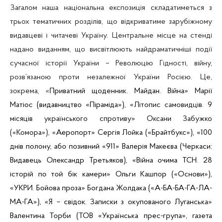
Загалом наша національна експозиція складатиметься з
трьох тематичних розділів, що відкриватиме зарубіжному
видавцеві і читачеві Україну. Центральне місце на стенді
надано виданням, що висвітлюють найдраматичніші події
сучасної історії України – Революцію Гідності, війну,
розв’язаною проти незалежної України Росією. Це,
зокрема, «
Приватний щоденник. Майдан. Війна» Марії
Матіос
(видавництво «Піраміда»),
«Літопис самовидців. 9
місяців українського спротиву» Оксани Забужко
(«Комора»), «
Аеропорт» Сергія
Лойка
(«
Брайтбукс
»), «100
днів полону, або позивний «911» Валерія
Макеєва
(Черкаси:
Видавець Олександр Третьяков), «Війна очима ТСН. 28
історій по той бік камери» Ольги
Кашпор
(«Основи»),
«УКРИ. Бойова проза» Богдана Жолдака («А-БА-БА-ГА-ЛА-
МА-ГА»), «Я – свідок. Записки з окупованого Луганська»
Валентина Торби (ТОВ «Українська прес-група», газета