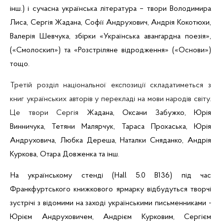
інш
.) і сучасна українська література – твори Володимира
Лиса, Сергія Жадана, Софії Андрухович, Андрія
Кокотюхи
,
Валерія Шевчука, збірки «Українська авангардна поезія»,
(«Смолоскип») та «Розстріляне відродження» («Основи»)
тощо.
Третій розділ національної експозиції складатиметься з
книг українських авторів у перекладі на мови народів світу.
Це твори Сергія
Жадана, Оксани Забужко, Юрія
Винничука
, Тетяни
Малярчук
, Тараса
Прохаська
, Юрія
Андруховича, Любка
Дереша
, Наталки
Сняданко
, Андрія
Куркова, Отара Довженка та
інш
.
На українському стенді (
Hall
5.0 B136) під час
Франкфуртського книжкового ярмарку відбудуться творчі
зустрічі з відомими на заході українськими письменниками -
Юрієм Андруховичем, Андрієм Курковим, Сергієм