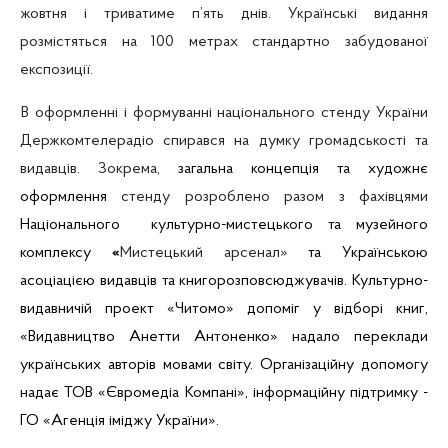
жовтня і триватиме п’ять днів. Українські видання
розмістяться на 100 метрах стандартно забудованої
експозиції.
В оформленні і формуванні національного стенду України
Держкомтелерадіо спирався на думку громадськості та
видавців. Зокрема,
загальна концепція та художнє
оформлення
стенду розроблено разом з фахівцями
Національного культурно-мистецького та музейного
комплексу
«
Мистецький арсенал»
та Українською
асоціацією видавців та
книгорозповсюджувачів
. Культурно-
видавничій проект «
Читомо
» допоміг у відборі книг,
«Видавництво
Анетти
Антоненко» надало переклади
українських авторів мовами світу. Організаційну допомогу
надає ТОВ «
Євромедіа
Компані
», інформаційну підтримку -
ГО «Агенція іміджу України».