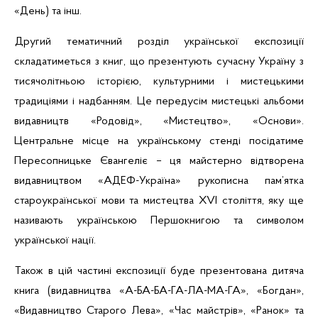
«День) та
інш
.
Другий тематичний розділ української експозиції
складатиметься з книг, що презентують сучасну Україну з
тисячолітньою історією, культурними і мистецькими
традиціями і надбанням. Це передусім мистецькі альбоми
видавництв «Родовід», «Мистецтво», «Основи».
Центральне місце на українському стенді посідатиме
Пересопницьке
Євангеліє – ця майстерно відтворена
видавництвом «
АДЕФ-Україна
» рукописна пам’ятка
староукраїнської мови та мистецтва XVI століття, яку ще
називають українською
Першокнигою
та символом
української нації.
Також в цій частині експозиції буде презентована дитяча
книга (видавництва «А-БА-БА-ГА-ЛА-МА-ГА», «Богдан»,
«Видавництво Старого Лева», «Час майстрів», «Ранок» та