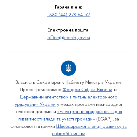
Гаряча лінія:
+380 (44) 278-64-52
Електронна пошта:
office@comin.gov.ua
Власність Секретаріату Кабінету Міністрів України.
Проєкт реалізовано
Фондом Східна Європа
та
Державним агентством з питань електронного
урядування України
у межах програми міжнародної
технічної допомоги
«Електронне врядування задля
підзвітності влади та участі громади»
(EGAP) , за
фінансової підтримки
Швейцарської агенції розвитку та
співробітництва