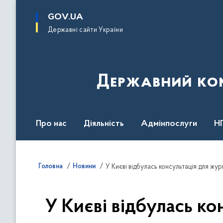
до
основного
GOV.UA
вмісту
Державні сайти України
Державний комі
Про нас
Діяльність
Адмінпослуги
Н
Головна
Новини
У Києві відбулась к