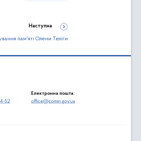
Наступна
вання пам'яті Олени Теліги
Електронна пошта:
64-52
office@comin.gov.ua