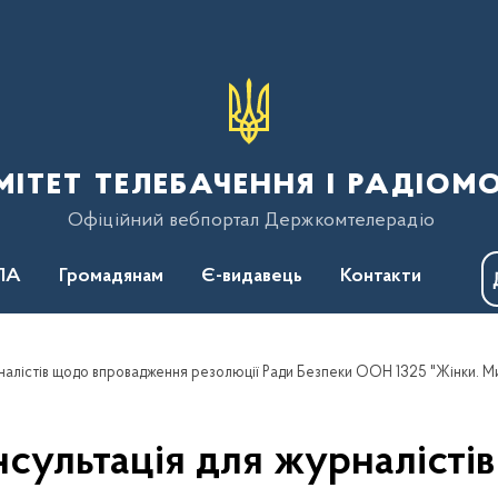
тет телебачення і радіом
Офіційний вебпортал Держкомтелерадіо
ПА
Громадянам
Є-видавець
Контакти
онсультація для журналіст