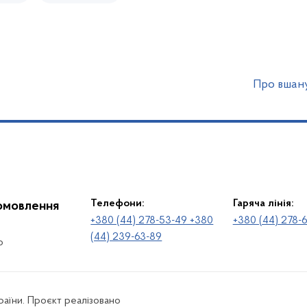
Про вшану
Телефони:
Гаряча лінія:
іомовлення
+380 (44) 278-53-49 +380
+380 (44) 278-
(44) 239-63-89
о
раїни. Проєкт реалізовано