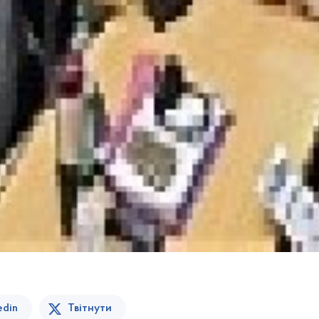
edin
Твітнути