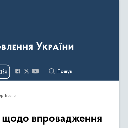
овлення України
Пошук
У Києві відбулась консультація для журналістів щодо впровадження резолюції Ради Безпеки ООН 1325 "Жінки. Мир. Безпека"
ів щодо впровадження