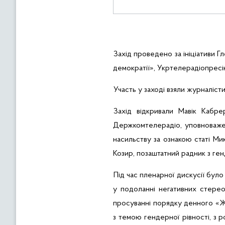
Захід проведено за ініціативи 
демократії»,
Укртелерадіопресі
Участь у заході взяли журналісти
Захід відкривали
Мавік
Кабре
Держкомтелерадіо, уповноважени
насильству за ознакою статі Ми
Козир, позаштатний радник з г
Під час пленарної дискусії бул
у подоланні негативних стереот
просуванні порядку денного «Жін
з темою гендерної рівності, з 