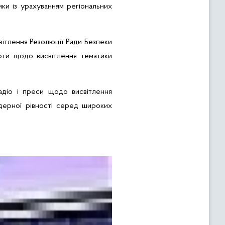
ики із урахуванням регіональних
ітлення Резолюції Ради Безпеки
оти щодо висвітлення тематики
адіо і преси щодо висвітлення
дерної рівності серед широких