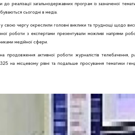
и до реалізації загальнодержавних програм із зазначеної темат
дбуваються сьогодні в медіа.
 у свою чергу окреслили головні виклики та труднощі щодо висв
вної роботи з експертами презентували можливі напрями роб
вниками
медійної
сфери.
 на продовження активної роботи журналістів телебачення, р
325 на місцевому рівні та подальше просування тематики ген