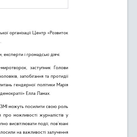
кої організації Центр «Розвиток
.
 експерти і громадські діячі.
-миротворок
, заступник Голови
овіків, запобігання та протидії
питань гендерної політики Марія
демократії» Елла Ламах.
 ЗМІ
можуть посилити свою роль
ли про можливості журналістів у
но висвітлювати події, пов’язані
олосили на важливості залучення