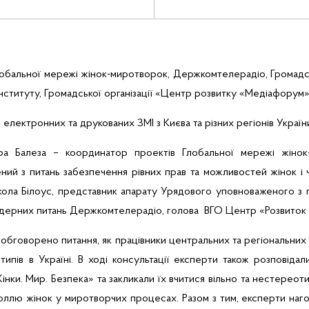
Глобальної мережі
жінок-миротворок
, Держкомтелерадіо, Громадсь
нституту
, Громадської організації «Центр розвитку «
Медіафорум»
 електронних та друкованих ЗМІ з Києва та різних регіонів України,
ра
Балеза
– координатор проектів Глобальної мережі
жінок
й з питань забезпечення рівних прав та можливостей жінок і чол
кола Білоус, представник апарату Урядового уповноваженого з 
ендерних питань Держкомтелерадіо, голова ВГО Центр «Розвиток 
о обговорено питання, як працівники центральних та регіональних
ипів в Україні. В ході консультації експерти також розповіда
ки. Мир. Безпека» та закликали їх вчитися вільно та нестереотип
роллю жінок у миротворчих процесах. Разом з тим, експерти наг