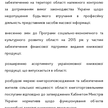
забезпеченню на території області належного контролю
за дотриманням вимог законодавства України щодо
недопущення будь-якого втручання в професійну
діяльність представників засобів масової інформації;
внесенню змін до Програми соціально-економічного та
культурного розвитку області на 2015 рік у частині
забезпечення фінансової підтримки видання книжкової
продукції;
розширенню асортименту україномовної книжкової
продукції, що випускається в області;
розбудові мережі книгорозповсюдження та забезпечення
жителів сільської місцевості області книготорговельними
послугами відповідно до затверджених Кабінетом Міністрів
України нормативів щодо функціонування об’єктів