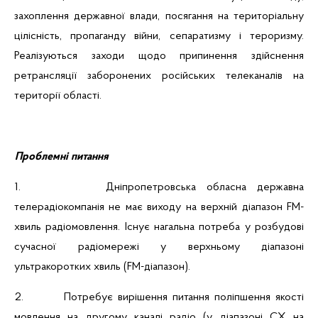
захоплення державної влади, посягання на територіальну
цілісність, пропаганду війни, сепаратизму і тероризму.
Реалізуються заходи щодо припинення здійснення
ретрансляції заборонених російських телеканалів на
території області.
Проблемні питання
1.
Дніпропетровська обласна державна
телерадіокомпанія не має виходу на верхній діапазон FM-
хвиль радіомовлення. Існує нагальна потреба у розбудові
сучасної радіомережі у верхньому діапазоні
ультракоротких хвиль (FM-діапазон).
2.
Потребує вирішення питання поліпшення якості
мовлення на другому каналі радіо
(у діапазоні СХ на