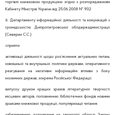
торгівлі книжковою продукцією згідно з розпорядженням
Кабінету Міністрів України від 25.06.2008 № 902.
6. Департаменту інформаційної діяльності та комунікацій з
громадськістю Дніпропетровської облдержадміністрації
(Северин С.С.):
сприяти:
активізації діяльності щодо роз’яснення актуальних питань
зовнішньої та внутрішньої політики держави, оперативного
реагування на негативні інформаційні впливи з боку
іноземних держав, зокрема Російської Федерації;
випуску друком кращих зразків літературної творчості
місцевих авторів, поповненню бібліотечних фондів новими
зразками книжкової продукції, популяризації читання;
забезпеченню дотримання на території області Закону