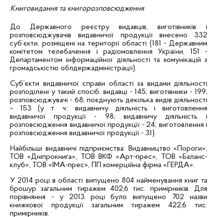
Книговидання та книгорозповсюдження
Д
о Державного реєстру видавців,
виготівників
і
розповсюджувачів видавничої продукції внесено 332
суб’єкти, розміщені на території області (181 - Державним
комітетом телебачення і радіомовлення України, 151 -
Департаментом інформаційної діяльності та комунікацій з
громадськістю облдержадміністрації).
Суб’єкти видавничої справи області за видами діяльності
розподілені у такий спосіб:
видавці - 145;
виготівники
- 199;
розповсюджувачі - 68;
поєднують декілька видів діяльності
– 153 (у т. ч.: видавничу діяльність і виготовлення
видавничої продукції - 98; видавничу діяльність і
розповсюдження видавничої продукції - 24; виготовлення і
розповсюдження видавничої продукції - 31).
Найбільші видавничі підприємства: Видавництво «Пороги»,
ТОВ «
Дніпрокнига
», ТОВ ВКФ «
Арт-прес
», ТОВ «Баланс-
клуб», ТОВ «
ІМА-прес
», ПП комерційна фірма «ГЕРДА».
У 2014 році в області випущено 804 найменування книг та
брошур загальним тиражем 402,6 тис. примірників. Для
порівняння - у 2013 році було випущено 702 назви
книжкової продукції загальним тиражем 422,6 тис.
примірників.