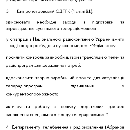
роздрібної торгівлі книжковою продукцією.
3.
Дніпропетровській
ОДТРК (
Чанглі
В.І.):
здійснювати необхідні заходи з підготовки та
впровадження суспільного телерадіомовлення;
у співпраці з Національною радіокомпанією України вжити
заходів щодо розбудови сучасної мережі FM-діапазону;
посилити контроль за виробництвом і трансляцією
теле-
та
радіопрограм для державних потреб;
вдосконалити творчо-виробничий процес для актуалізації
телерадіопрограм, підвищення їх
конкурентоспроможності;
активізувати роботу з пошуку додаткових джерел
наповнення спеціального фонду телерадіокомпанії.
4. Департаменту телебачення і радіомовлення (
Абрамов