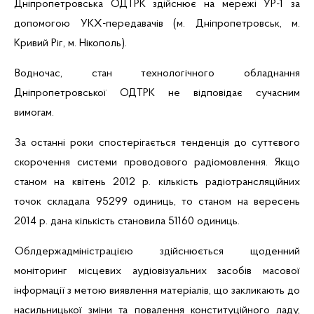
Дніпропетровська ОДТРК здійснює на мережі
УР
-1 за
допомогою
УКХ-передавачів
(м. Дніпропетровськ, м.
Кривий Ріг, м. Нікополь).
Водночас, стан технологічного обладнання
Дніпропетровської ОДТРК не відповідає сучасним
вимогам.
За останні роки спостерігається тенденція до суттєвого
скорочення системи
проводового
радіомовлення.
Якщо
с
таном на квітень 2012 р. кількість радіотрансляційних
точок складала 95299 одиниць, то станом на вересень
2014 р. дана кількість становила 51160 одиниць.
Облдержадміністрацією здійснюється щоденний
моніторинг місцевих аудіовізуальних засобів масової
інформації з метою виявлення матеріалів, що закликають до
насильницької зміни та повалення конституційного ладу,