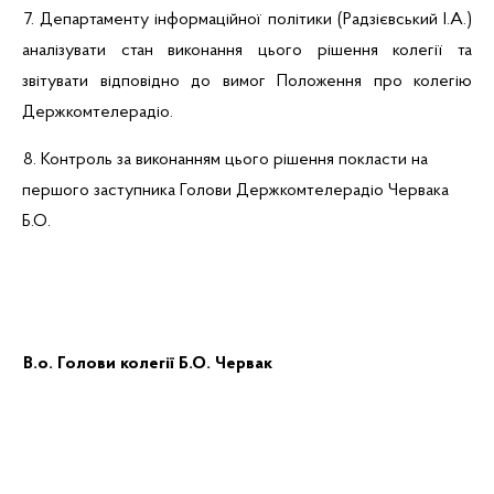
7. Департаменту інформаційної політики (
Радзієвський
І.А.)
аналізувати стан виконання цього рішення колегії та
звітувати відповідно до вимог Положення про колегію
Держкомтелерадіо.
8. Контроль за виконанням цього рішення покласти на
першого заступника Голови Держкомтелерадіо
Червака
Б.О.
В.о
. Голови колегії
Б.О. Червак