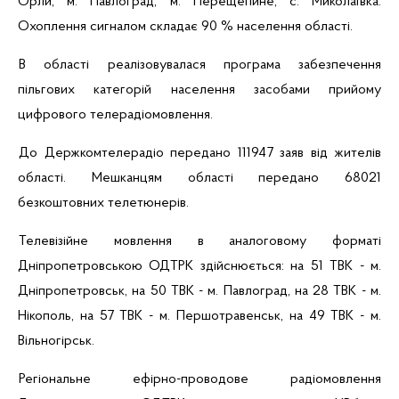
Орли, м. Павлоград, м.
Перещепине
, с. Миколаївка.
Охоплення сигналом складає 90 % населення області.
В області реалізовувалася програма забезпечення
пільгових категорій населення засобами прийому
цифрового телерадіомовлення.
До Держкомтелерадіо передано 111947 заяв від жителів
області. Мешканцям області передано 68021
безкоштовних
телетюнерів
.
Телевізійне мовлення в аналоговому форматі
Дніпропетровською ОДТРК здійснюється: на 51
ТВК
- м.
Дніпропетровськ, на 50
ТВК
- м. Павлоград, на 28
ТВК
- м.
Нікополь, на 57
ТВК
- м.
Першотравенськ
, на 49
ТВК
- м.
Вільногірськ
.
Регіональне
ефірно-проводове
радіомовлення