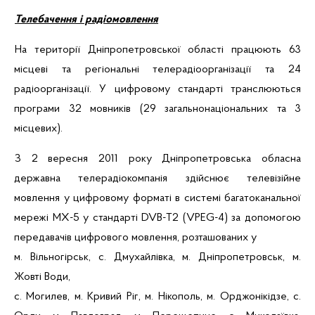
Телебачення і радіомовлення
На території Дніпропетровської області працюють 63
місцеві та регіональні телерадіоорганізації та 24
радіоорганізації. У цифровому стандарті транслюються
програми
32
мовників (
29
загальнонаціональних та
3
місцевих).
З 2 вересня 2011 року Дніпропетровська обласна
державна телерадіокомпанія здійснює телевізійне
мовлення у цифровому форматі в системі багатоканальної
мережі
МХ
-5 у стандарті DVB-Т2 (VPEG-4) за допомогою
передавачів цифрового мовлення, розташованих у
м.
Вільногірськ
, с.
Дмухайлівка
, м. Дніпропетровськ, м.
Жовті Води,
с.
Могилев
, м. Кривий Ріг, м. Нікополь, м. Орджонікідзе, с.