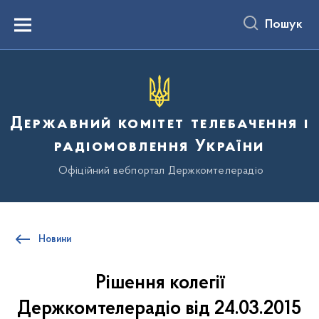
до
основного
Пошук
вмісту
Menu
Державний комітет телебачення і
радіомовлення України
Офіційний вебпортал Держкомтелерадіо
Новини
Рішення колегії
Держкомтелерадіо від 24.03.2015