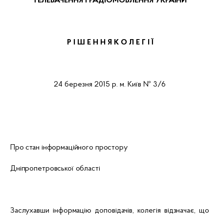
ТЕЛЕБАЧЕННЯ І РАДІОМОВЛЕННЯ УКРАЇНИ
Р І Ш Е Н
Н
Я
К О Л Е Г І Ї
24 березня 2015 р.
м. Київ
№ 3/6
Про стан інформаційного простору
Дніпропетровської області
Заслухавши інформацію доповідачів, колегія відзначає, що