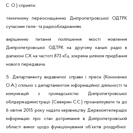
С. О.) сприяти:
технічному переоснащенню
Дніпропетровської
ОДТРК
сучасним
теле-
та радіообладнанням;
вирішенню питання поліпшення якості мовлення
Дніпропетровської
ОДТРК на другому каналі радіо в
діапазоні СХ на частоті 873 кГц, зокрема шляхом придбання
нового передавача.
5. Департаменту видавничої справи і преси (Кононенко
О.А.) спільно з департаментом інформаційної діяльності та
комунікацій з громадськістю Дніпропетровської
облдержадміністрації (Северин С.С.) проаналізувати та до
6 квітня 2015 року надати керівництву Держкомтелерадіо
інформацію про стан дотримання в Дніпропетровськ
ій
області вимог щодо функціонування об’єктів роздрібної