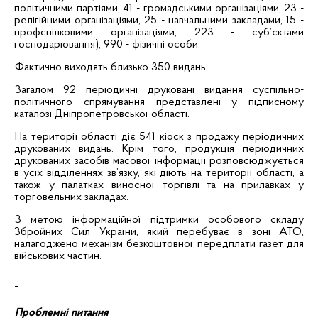
політичними партіями, 41 - громадськими організаціями, 23 -
релігійними організаціями, 25 - навчальними закладами, 15 -
профспілковими організаціями, 223 - суб’єктами
господарювання), 990 - фізичні особи.
Фактично виходять близько 350 видань.
Загалом 92 періодичні друковані видання суспільно-
політичного спрямування представлені у підписному
каталозі Дніпропетровської області.
На території області діє 541 кіоск з продажу періодичних
друкованих видань. Крім того, продукція періодичних
друкованих засобів масової інформації розповсюджується
в усіх
відділеннях зв’язку, які діють на території області, а
також у палатках виносної торгівлі та на прилавках у
торговельних закладах.
З метою інформаційної підтримки особового складу
Збройних Сил України, який перебуває в зоні
АТО
,
налагоджено механізм безкоштовної передплати газет для
військових частин.
Проблемні питання