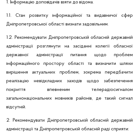
1. Інформацію доповідачів взяти до відома.
1.1. Стан розвитку інформаційної та видавничої сфер
Дніпропетровської
області визнати задовільним.
1.2. Рекомендувати
Дніпропетровській
обласній державній
адміністрації розглянути на засіданні колегії обласної
державної адміністрації питання щодо проблем
інформаційного простору області та визначити шляхи
вирішення актуальних проблем, зокрема передбачити
реалізацію невідкладних заходів щодо забезпечення
покриття впевненим
телерадіосигналом
загальнонаціональних мовників районів, де такий сигнал
відсутній.
2. Рекомендувати
Дніпропетровській
обласній державній
адміністрації та
Дніпропетровській
обласній раді сприяти: