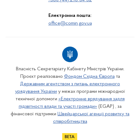
+380 (44) 278-64-52
Електронна пошта:
office@comin.gov.ua
Власність Секретаріату Кабінету Міністрів України.
Проєкт реалізовано
Фондом Східна Європа
та
Державним агентством з питань електронного
урядування України
у межах програми міжнародної
технічної допомоги
«Електронне врядування задля
підзвітності влади та участі громади»
(EGAP) , за
фінансової підтримки
Швейцарської агенції розвитку та
співробітництва