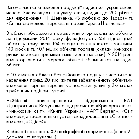
Вагома частка книжкової продукції видається українською
мовою. Заслуговують на увагу книги, видані до 200-річчя з
дня народження Т.Г.Шевченка, «З любов’ю до Тараса» та
«Спільною мовою: переклади поезій Тараса Шевченка».
В області збережено мережу книготорговельних об’єктів.
За підсумками
2014 року функціонують 651 відповідний
об’єкт, у тому числі 104 спеціалізовані книжкові магазини,
140 кіосків та 407 інших об’єктів торгівлі (склади, книжкові
ринки, книжкові прилавки, павільйони, палатки). У 2014 році
книготорговельна мережа області збільшилася на один
об’єкт.
У 10-х містах області без районного поділу з чисельністю
населення понад 20 тис. жителів забезпеченість об’єктами
книжкової торгівлі перевищує норматив удвічі, у 3-х містах
з районним поділом - утричі.
Найбільші книготорговельні підприємства: ВАТ
«
Дніпрокнига
», Комунальне підприємство «
Криворіжкнига
»,
«Книжковий світ», «Книги України», «
АРТ-Вертеп
», «Світ
книжок», а також великі гуртові склади-магазини
«
Сто тисяч
книжок»,
«
Одісей
».
В області працюють 32 поліграфічні підприємства (з них 9 -
державні та комунальні).