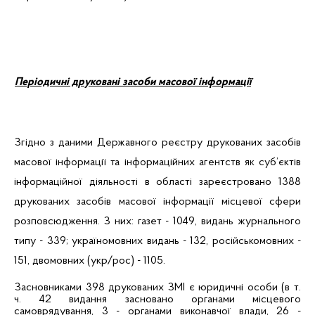
Періодичні друковані засоби масової інформації
Згідно з даними Державного реєстру друкованих засобів
масової інформації та інформаційних агентств як суб’єктів
інформаційної діяльності
в області зареєстровано 1388
друкованих засобів масової інформації місцевої сфери
розповсюдження. З них: газет - 1049, видань журнального
типу - 339; україномовних видань - 132, російськомовних -
151, двомовних (
укр
/рос) - 1105.
Засновниками 398 друкованих ЗМІ є юридичні особи (в т.
ч. 42 видання засновано органами місцевого
самоврядування, 3 - органами виконавчої влади, 26 -