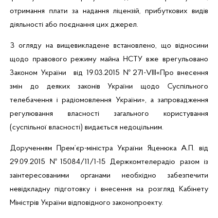
отримання плати за надання ліцензій, прибуткових видів
діяльності або поєднання цих джерел.
З огляду на вищевикладене встановлено, що відносини
щодо правового режиму майна НСТУ вже врегульовано
Законом України від 19.03.2015 №271-
VIII
«Про внесення
змін до деяких законів України щодо Суспільного
телебачення і радіомовлення України», а запровадження
регулювання власності загального користування
(суспільної власності) видається недоцільним.
Дорученням Прем’єр-міністра України Яценюка А.П. від
29.09.2015 №15084/11/1-15 Держкомтелерадіо разом із
заінтересованими органами необхідно забезпечити
невідкладну підготовку і внесення на розгляд Кабінету
Міністрів України відповідного законопроекту.