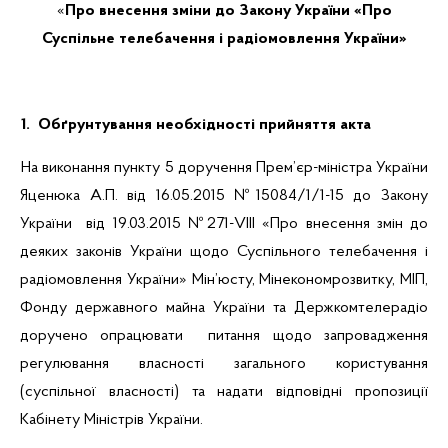
«
Про внесення зміни до Закону України «Про
Суспільне телебачення і радіомовлення України»
1.
Обґрунтування необхідності прийняття
акта
На виконання пункту 5 доручення Прем’єр-міністра України
Яценюка А.П. від 16.05.2015 №15084/1/1-15 до Закону
України від 19.03.2015 №271-
VIII
«Про внесення змін до
деяких законів України щодо Суспільного телебачення і
радіомовлення України» Мін’юсту,
Мінекономрозвитку
, МІП,
Фонду державного майна України та Держкомтелерадіо
доручено опрацювати питання щодо запровадження
регулювання власності загального користування
(суспільної власності) та надати відповідні пропозиції
Кабінету Міністрів України.