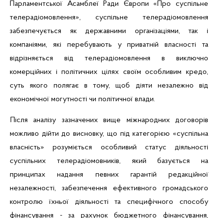
Парламентської Асамблеї Ради Європи «Про суспільне
телерадіомовлення», суспільне телерадіомовлення
забезпечується як державними організаціями, так і
компаніями, які перебувають у приватній власності та
відрізняється від телерадіомовлення в виключно
комерційних і політичних цілях своїм особливим кредо,
суть якого полягає в тому, щоб діяти незалежно від
економічної могутності чи політичної влади.
Після аналізу зазначених вище міжнародних договорів
можливо дійти до висновку, що під категорією «суспільна
власність» розуміється особливий статус діяльності
суспільних
телерадіомовників
, який базується на
принципах надання певних гарантій редакційної
незалежності, забезпечення ефективного громадського
контролю їхньої діяльності та специфічного способу
фінансування - за рахунок бюджетного фінансування,