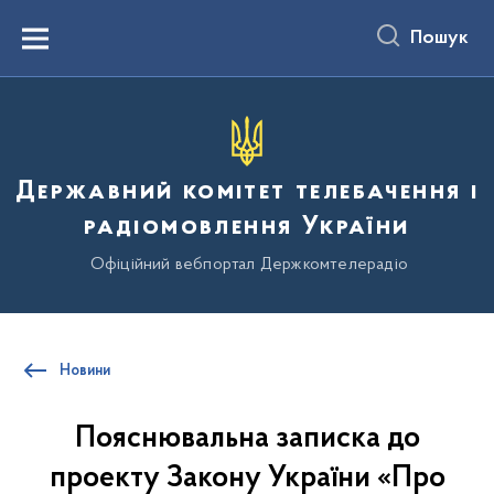
до
основного
Пошук
вмісту
Menu
Державний комітет телебачення і
радіомовлення України
Офіційний вебпортал Держкомтелерадіо
Новини
Пояснювальна записка до
проекту Закону України «Про