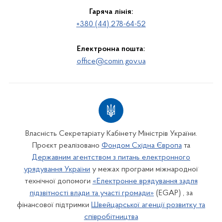
Гаряча лінія:
+380 (44) 278-64-52
Електронна пошта:
office@comin.gov.ua
Власність Секретаріату Кабінету Міністрів України.
Проєкт реалізовано
Фондом Східна Європа
та
Державним агентством з питань електронного
урядування України
у межах програми міжнародної
технічної допомоги
«Електронне врядування задля
підзвітності влади та участі громади»
(EGAP) , за
фінансової підтримки
Швейцарської агенції розвитку та
співробітництва