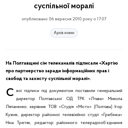
суспільної моралі
опубліковано 06 вересня 2010 року о 17:07
Архів новин
На Полтавщині сім телеканалів підписали «Хартію
про партнерство заради інформаційних прав і
свобод та захисту суспільної моралі».
С
вої підписи під документом поставили генеральний
директор Полтавської ОД ТРК «
Лтава
» Микола
Ляпаненко
, керівник ТОВ «Студія «Місто» (Полтава) Ігор
Кужик
, директор районної телевізійної студії «Гребінка»
Ніна Третяк, редактор районного
телерадіооб’єднання