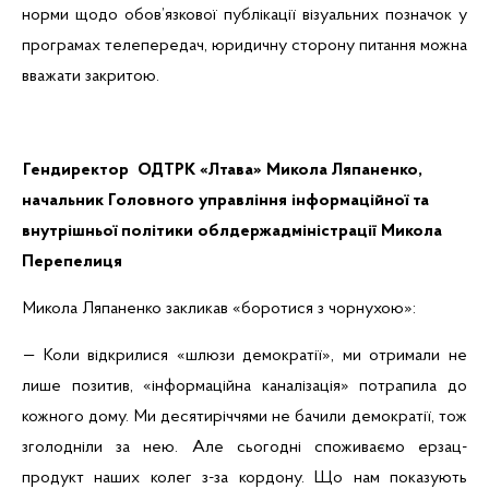
норми щодо обов’язкової публікації візуальних позначок у
програмах телепередач, юридичну сторону питання можна
вважати закритою
.
Гендиректор
ОДТРК «
Лтава
» Микола
Ляпаненко
,
начальник Головного управління інформаційної та
внутрішньої політики облдержадміністрації Микола
Перепелиця
Микола
Ляпаненко
закликав «боротися з
чорнухою
»:
— Коли відкрилися «шлюзи демократії», ми отримали не
лише позитив, «інформаційна каналізація» потрапила до
кожного дому. Ми десятиріччями не бачили демократії, тож
зголодніли за нею. Але сьогодні споживаємо ерзац-
продукт наших колег з-за кордону. Що нам показують