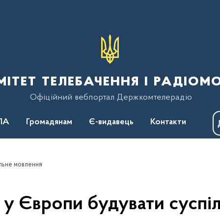
тет телебачення і радіом
Офіційний вебпортал Держкомтелерадіо
ПА
Громадянам
Є-видавець
Контакти
ільне мовлення
 у Європи будувати суспі