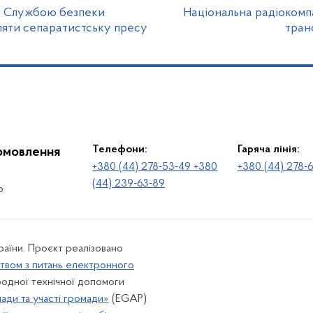
з Службою безпеки
Національна радіокомп
ляти сепаратистську пресу
тран
Телефони:
Гаряча лінія:
іомовлення
+380 (44) 278-53-49 +380
+380 (44) 278-
(44) 239-63-89
о
раїни. Проєкт реалізовано
твом з питань електронного
одної технічної допомоги
лади та участі громади»
(EGAP)