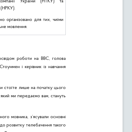
компанії України (
НТКУ
) та
 (
НРКУ
).
но організовано для тих, чиїми
ьне мовлення.
 досвідом роботи на
BBC
, голова
Стоунмен
і керівник із навчання
 Ви стоїте лише на початку цього
, який ми передаємо вам, стануть
ного мовника, з’ясували основні
до розвитку телебачення такого