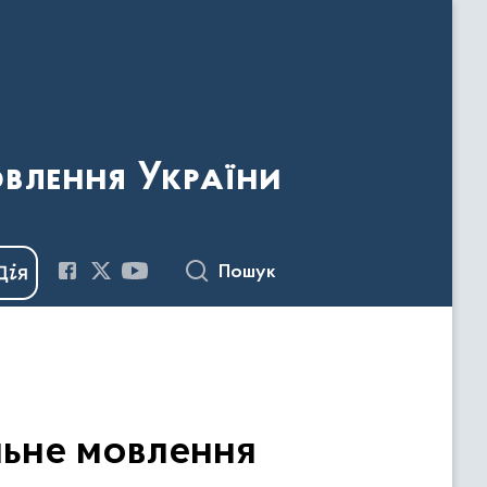
овлення України
Пошук
льне мовлення