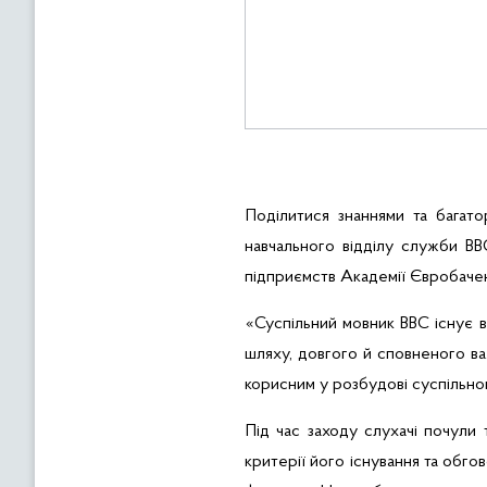
Поділитися знаннями та багато
навчального відділу служби
BB
підприємств Академії
Євробаче
«Суспільний мовник
BBC
існує в
шляху, довгого й сповненого важ
корисним у розбудові суспільног
Під час заходу слухачі почули 
критерії його існування та обго