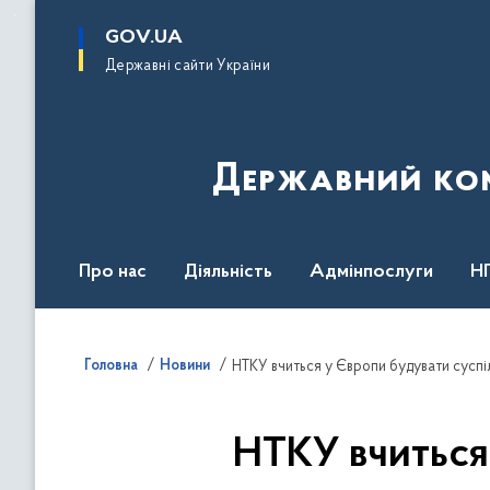
до
основного
GOV.UA
вмісту
Державні сайти України
Державний комі
Про нас
Діяльність
Адмінпослуги
Н
Головна
Новини
НТКУ вчиться у Європи будувати сусп
НТКУ вчиться