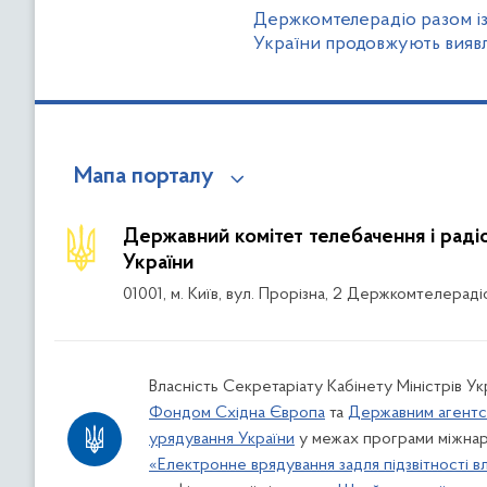
Держкомтелерадіо разом і
України продовжують вияв
Мапа порталу
Державний комітет телебачення і рад
України
01001, м. Київ, вул. Прорізна, 2 Держкомтелераді
Власність Секретаріату Кабінету Міністрів Ук
Фондом Східна Європа
та
Державним агентс
урядування України
у межах програми міжнар
«Електронне врядування задля підзвітності в