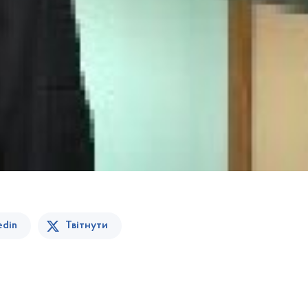
edin
Твітнути