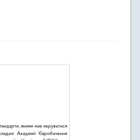
тандарти
, якими має керуватися
кладачі Академії
Євробачення