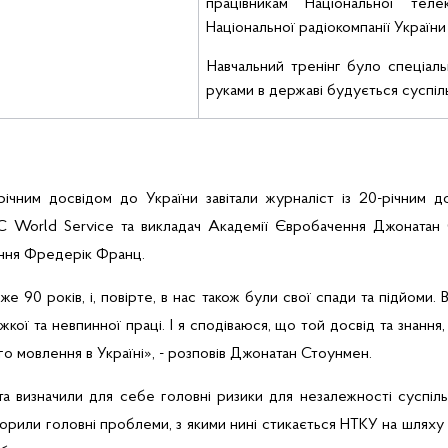
працівникам Національної теле
Національної радіокомпанії України
Навчальний тренінг було спеціаль
руками в державі будується суспіл
річним досвідом до України завітали журналіст із 20-річним
C
World
Service
та викладач Академії
Євробачення
Джонатан
ння
Фредерік
Франц
.
же 90 років,
і, повірте, в нас також були свої спади та підйоми.
кої та невпинної праці. І я сподіваюся, що той досвід та знання
о мовлення в Україні», -
розповів Джонатан
Стоунмен
.
та визначили для себе головні ризики для незалежності суспіль
ворили головні проблеми, з якими нині стикається
НТКУ
на шляху 