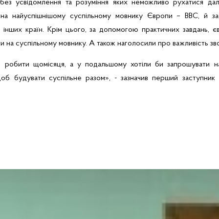
, без усвідомлення та розуміння яких неможливо рухатися дал
и на найуспішнішому суспільному мовнику Європи –
BBC
, й з
и інших країн. Крім цього, за допомогою практичних завдань, єв
 на суспільному мовнику. А також наголосили про важливість зво
о робити щомісяця, а у подальшому хотіли би запрошувати на 
щоб будувати
суспільне разом», - зазначив перший заступни