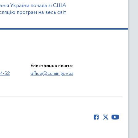
анія України почала зі США
сляцію програм на весь світ
Електронна пошта:
64-52
office@comin.gov.ua