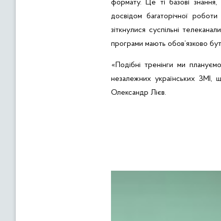
формату. Це ті базові знання
досвідом багаторічної робот
зіткнулися суспільні телеканал
програми мають обов’язково бути
«Подібні тренінги ми плануєм
незалежних українських ЗМІ, 
Олександр
Лієв
.