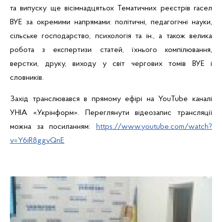
та випуску ще вісімнадцятьох Тематичних реєстрів гасел
ВУЕ за окремими напрямами: політичні, педагогічні науки,
сільське господарство, психологія та ін., а також велика
робота з експертизи статей, їхнього компілювання,
верстки, друку, виходу у світ чергових томів ВУЕ і
словників.
Захід транслювався в прямому ефірі на
YouTube
каналі
УНІА «Укрінформ». Переглянути відеозапис трансляції
можна за посиланням:
https://www.youtube.com/watch?
v=Y6iR8ggvQnE