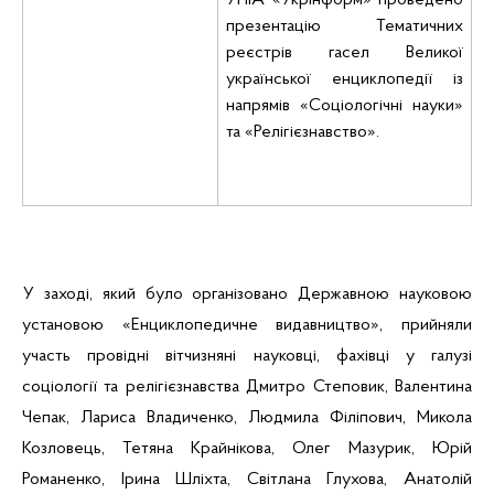
УНІА «Укрінформ» проведено
презентацію Тематичних
реєстрів гасел Великої
української енциклопедії із
напрямів «Соціологічні науки»
та «Релігієзнавство».
У заході, який було організовано Державною науковою
установою «Енциклопедичне видавництво», прийняли
участь провідні вітчизняні науковці, фахівці у галузі
соціології та релігієзнавства Дмитро Степовик, Валентина
Чепак
, Лариса
Владиченко
, Людмила
Філіпович
, Микола
Козловець
, Тетяна
Крайнікова
, Олег Мазурик, Юрій
Романенко, Ірина Шліхта, Світлана Глухова, Анатолій