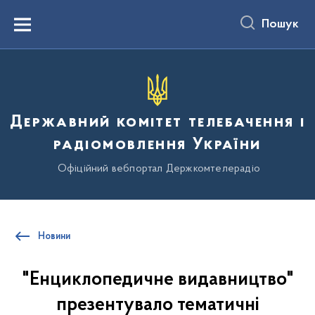
до
основного
Пошук
вмісту
Menu
Державний комітет телебачення і
радіомовлення України
Офіційний вебпортал Держкомтелерадіо
Новини
"Енциклопедичне видавництво"
презентувало тематичні