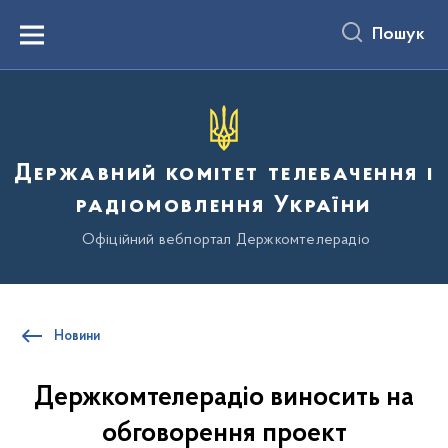
до
основного
Пошук
вмісту
Menu
Державний комітет телебачення і
радіомовлення України
Офіційний вебпортал Держкомтелерадіо
Новини
Держкомтелерадіо виносить на
обговорення проект