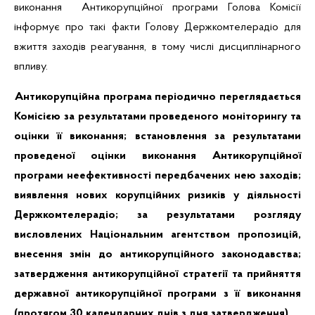
виконання Антикорупційної програми Голова Комісії
інформує про такі факти Голову Держкомтелерадіо для
вжиття заходів реагування, в тому числі дисциплінарного
впливу.
Антикорупційна програма періодично переглядається
Комісією за результатами проведеного моніторингу та
оцінки її виконання; встановлення за результатами
проведеної оцінки виконання Антикорупційної
програми неефективності передбачених нею заходів;
виявлення нових корупційних ризиків у діяльності
Держкомтелерадіо; за результатами розгляду
висловлених Національним агентством пропозицій,
внесення змін до антикорупційного законодавства;
затвердження антикорупційної стратегії та прийняття
державної антикорупційної програми з її виконання
(протягом 30 календарних днів з дня затвердження).