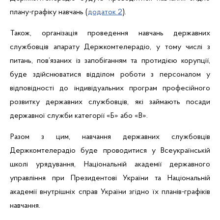
плану-графіку навчань (
додаток 2
).
Також, організація проведення навчань державних
службовців апарату Держкомтелерадіо, у тому числі з
питань, пов’язаних із запобіганням та протидією корупції,
буде здійснюватися
відділом роботи з персоналом у
відповідності до індивідуальних програм професійного
розвитку державних службовців, які займають посади
державної служби категорії «Б» або «В».
Разом з цим, навчання державних службовців
Держкомтелерадіо буде проводитися у Всеукраїнській
школі урядування, Національній академії державного
управління при Президентові України та Національній
академії внутрішніх справ України згідно їх планів-графіків
навчання.