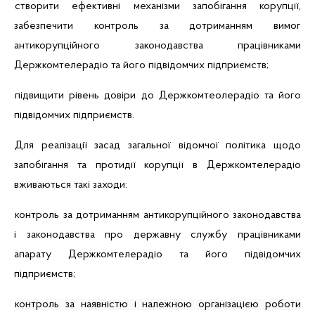
створити ефективні механізми запобігання корупції,
забезпечити контроль за дотриманням вимог
антикорупційного законодавства працівниками
Держкомтелерадіо та його підвідомчих підприємств;
підвищити рівень довіри до Держкомтеолерадіо та його
підвідомчих підприємств.
Для реалізації засад з
агальної відомчої політика щодо
запобігання та протидії корупції в
Держкомтелерадіо
вживаються такі заходи:
контроль за дотриманням антикорупційного законодавства
і законодавства про державну службу працівниками
апарату Держкомтелерадіо та його підвідомчих
підприємств;
контроль за наявністю і належною організацією роботи