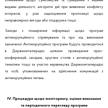
обмеження щодо сумісництва та суміщення з іншими
видами діяльності, алгоритм дій при виявленні конфлікту
інтересів, у разі надходження пропозиції щодо
неправомірної вигоди або подарунка тощо.
Заходи з поширення інформації щодо програм
антикорупційного спрямування та про хід виконання
зазначеної Антикорупційної програми будуть проводитися
в Держкомтелерадіо шляхом проведення прес-
конференцій, засідань, круглих столів з антикорупційної
тематики тощо за участю керівництва Держкомтелерадіо
та осіб, уповноважених на здійснення комунікацій з
антикорупційних питань.
ІV. Процедури щодо моніторингу, оцінки виконання
та періодичного перегляду програми