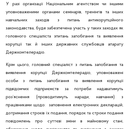
У разі організації Національним агентством чи іншими
уповноваженими органами семінарів, тренінгів та інших
навчальних заходів з питань антикорупційного
законодавства, буде забезпечена участь у таких заходах як
головного спеціаліста зпитань запобігання та виявлення
корупції так й інших державних службовців апарату
Держкомтелерадіо.
Крім цього, головний спеціаліст з питань запобігання та
виявлення корупції Держкомтелерадіо, уповноважені
особи з питань запобігання та виявлення корупції
підвідомчих підприємств за потреби надаватимуть
роз’яснення (проводитимуть наради, навчання) з
працівниками щодо: заповнення електронних декларацій,
дотримання строків їх подання, порядок та строки подання
повідомлень про суттєві зміни в майновому стані,