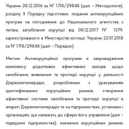
України 28.12.2016 за № 1718/29848 (далі – Методологія),
розділу ІІ Порядку підготовки, подання антикорупційних
програм на погодження до Національного агентства з
питань запобігання корупції від 08.12.2017 № 1379,
зареєстрованого в Міністерстві юстиції України 22.01.2018
за № 1718/29848 (далі – Порядок).
Метою Антикорупційної програми є запровадження
комплексу додаткових ефективних заходів щодо
запобігання, виявлення та протидії корупції у діяльності
Держкомтелерадіо
,
розроблених з урахуванням
ідентифікованих корупційних ризиків,
створення
ефективної системи запобігання та протидії корупції в
апараті Держкомтелерадіо та на підприємствах, установах і
організаціях, що належать до сфери його управління (далі –
підвідомчі підприємства); зниження корупційних ризиків;