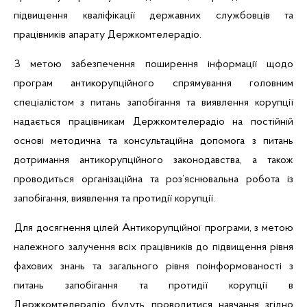
підвищення кваліфікації державних службовців та
працівників апарату Держкомтелерадіо.
З метою забезпечення поширення інформації щодо
програм антикорупційного спрямування головним
спеціалістом
з питань запобігання та виявлення корупції
надається працівникам Держкомтелерадіо на постійній
основі методична та консультаційна допомога з питань
дотримання антикорупційного законодавства, а також
проводиться організаційна та роз’яснювальна робота із
запобігання, виявлення та протидії корупції.
Для досягнення цілей Антикорупційної програми, з метою
належного залучення всіх працівників до підвищення рівня
фахових знань та загального рівня поінформованості з
питань запобігання та протидії корупції в
Держкомтелерадіо будуть проводитися навчання згідно