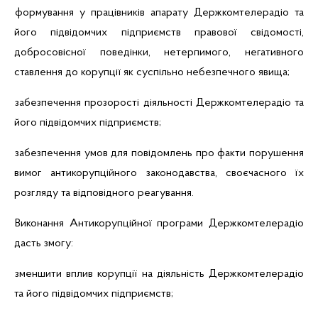
формування у працівників апарату Держкомтелерадіо та
його підвідомчих підприємств правової свідомості,
добросовісної поведінки, нетерпимого, негативного
ставлення до корупції як суспільно небезпечного явища;
забезпечення прозорості діяльності Держкомтелерадіо та
його підвідомчих підприємств;
забезпечення умов для повідомлень про факти порушення
вимог антикорупційного законодавства, своєчасного їх
розгляду та відповідного реагування.
Виконання Антикорупційної програми Держкомтелерадіо
дасть змогу:
зменшити вплив корупції на діяльність Держкомтелерадіо
та його підвідомчих підприємств;