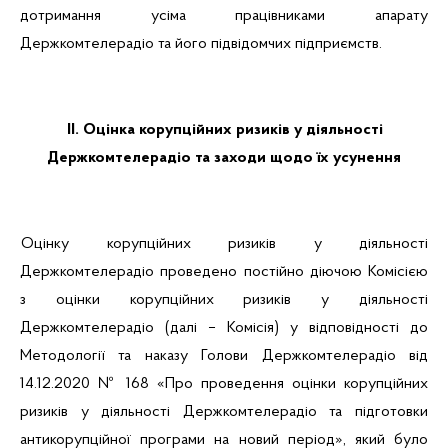
дотримання
усіма працівниками апарату
Держкомтелерадіо та його підвідомчих підприємств.
ІІ. Оцінка корупційних ризиків у діяльності
Держкомтелерадіо та заходи щодо їх усунення
Оцінку корупційних ризиків у діяльності
Держкомтелерадіо проведено постійно діючою Комісією
з оцінки корупційних ризиків у діяльності
Держкомтелерадіо (далі – Комісія) у відповідності до
Методології
та наказу Голови Держкомтелерадіо від
14.12.2020 № 168 «Про проведення оцінки корупційних
ризиків у діяльності Держкомтелерадіо та підготовки
антикорупційної програми на новий період», який було