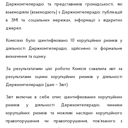
Держкомтелерадіо та представників громадськості, які
взаємодіяли (взаємодіють) з Держкомтелерадіо; публікацій
в ЗМІ та соціальних мережах, інформації з відкритих
джерел.
Комісією було ідентифіковано 10 корупційних ризиків у
діяльності Держкомтелерадіо, здійснено їх формальне
визначення та оцінку.
За результататами цієї роботи Комісія схвалила звіт за
результатами оцінки корупційних ризиків у діяльності
Держкомтелерадіо (далі – Звіт).
Звіт включає в себе опис ідентифікованих корупційних
ризиків у діяльності Держкомтелерадіо, чинники
корупційних ризиків та можливі наслідки корупційного
правопорушення чи правопорушення, пов’язаного з