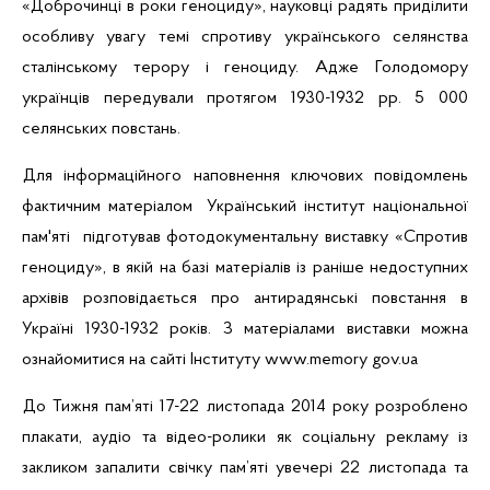
«Доброчинці в роки геноциду», науковці радять приділити
особливу увагу темі спротиву українського селянства
сталінському терору і геноциду. Адже Голодомору
українців передували протягом 1930-1932 рр. 5 000
селянських повстань.
Для інформаційного наповнення ключових повідомлень
фактичним матеріалом Український інститут національної
пам'яті підготував фотодокументальну виставку «Спротив
геноциду», в якій на базі матеріалів із раніше недоступних
архівів розповідається про антирадянські повстання в
Україні 1930-1932 років. З матеріалами виставки можна
ознайомитися на сайті Інституту
www.memory
gov.ua
До Тижня пам’яті 17-22 листопада 2014 року розроблено
плакати, аудіо та
відео-ролики
як соціальну рекламу із
закликом запалити свічку пам’яті увечері 22 листопада та