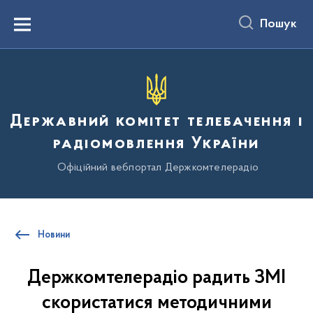
до
основного
Пошук
вмісту
Menu
Державний комітет телебачення і
радіомовлення України
Офіційний вебпортал Держкомтелерадіо
Новини
Держкомтелерадіо радить ЗМІ
скористатися методичними