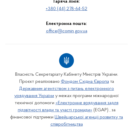
Гаряча лінія:
+380 (44) 278-64-52
Електронна пошта:
office@comin.gov.ua
Власність Секретаріату Кабінету Міністрів України.
Проєкт реалізовано
Фондом Східна Європа
та
Державним агентством з питань електронного
урядування України
у межах програми міжнародної
технічної допомоги
«Електронне врядування задля
підзвітності влади та участі громади»
(EGAP) , за
фінансової підтримки
Швейцарської агенції розвитку та
співробітництва