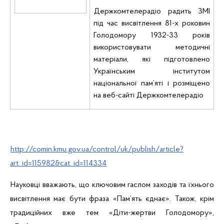
Держкомтелерадіо радить ЗМІ
під час висвітлення 81-х роковин
Голодомору 1932-33 років
використовувати методичні
матеріали, які підготовлено
Українським інститутом
національної пам’яті і розміщено
на веб-сайті Держкомтелерадіо
http://comin.kmu.gov.ua/control/uk/publish/article?
art_id=115982&cat_id=114334
Науковці вважають, що ключовим гаслом заходів та їхнього
висвітлення має бути фраза «Пам’ять єднає». Також, крім
традиційних вже тем
«Діти-жертви Голодомору»,