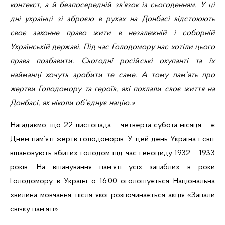
контекст, а й безпосередній зв'язок із сьогоденням. У ці
дні українці
зі
зброєю
в руках на
Донбасі
відстоюють
своє
законне
право
жити
в
незалежній
і
соборній
Українській
державі
.
Під час Голодомору нас хотіли цього
права позбавити. Сьогодні російські окупанті та їх
найманці хочуть зробити те саме. А тому пам’ять про
жертви Голодомору та героїв, які поклали своє життя на
Донбасі, як ніколи об’єднує націю.»
Нагадаємо, що
22 листопада – четверта субота місяця – є
Днем пам’яті жертв голодоморів. У цей день Україна і світ
вшановують вбитих голодом під час геноциду 1932 – 1933
років.
На вшанування пам’яті усіх загиблих в роки
Голодомору в Україні о
16.00
оголошується Національна
хвилина мовчання, після якої розпочинається акція
«Запали
свічку пам’яті»
.