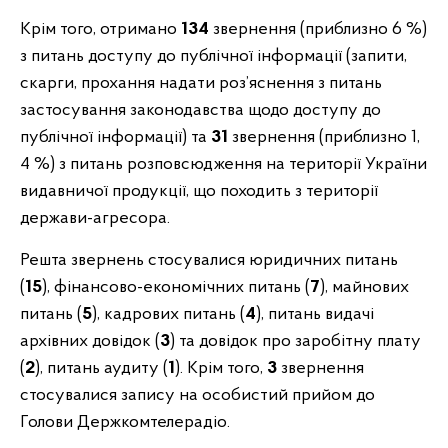
Крім того, отримано
134
звернення (приблизно 6 %)
з питань доступу до публічної інформації (запити,
скарги, прохання надати роз’яснення з питань
застосування законодавства щодо доступу до
публічної інформації) та
31
звернення (приблизно 1,
4 %) з питань розповсюдження на території України
видавничої продукції, що походить з території
держави-агресора.
Решта звернень стосувалися юридичних питань
(
15
), фінансово-економічних питань (
7
), майнових
питань (
5
), кадрових питань (
4
), питань видачі
архівних довідок (
3
) та довідок про заробітну плату
(
2
), питань аудиту (
1
). Крім того,
3
звернення
стосувалися запису на особистий прийом до
Голови Держкомтелерадіо.