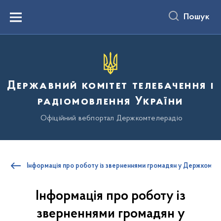
до
основного
Пошук
вмісту
Menu
Державний комітет телебачення і
радіомовлення України
Офіційний вебпортал Держкомтелерадіо
Інформація про роботу із зверненнями громадян у Держкомте
Інформація про роботу із
зверненнями громадян у