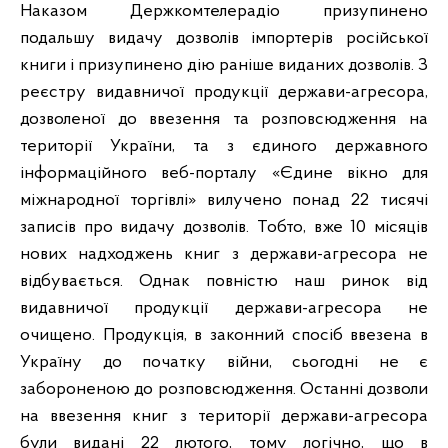
Наказом Держкомтелерадіо призупинено
подальшу видачу дозволів імпортерів російської
книги і призупинено дію раніше виданих дозволів. З
реєстру видавничої продукції держави-агресора,
дозволеної до ввезення та розповсюдження на
території України, та з єдиного державного
інформаційного веб-порталу «Єдине вікно для
міжнародної торгівлі» вилучено понад 22 тисячі
записів про видачу дозволів. Тобто, вже 10 місяців
нових надходжень книг з держави-агресора не
відбувається. Однак повністю наш ринок від
видавничої продукції держави-агресора не
очищено. Продукція, в законний спосіб ввезена в
Україну до початку війни, сьогодні не є
забороненою до розповсюдження. Останні дозволи
на ввезення книг з території держави-агресора
були видані 22 лютого, тому логічно, що в