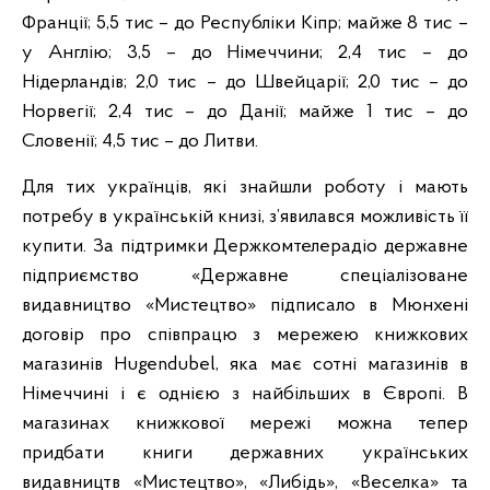
Франції; 5,5 тис – до Республіки Кіпр; майже 8 тис –
у Англію; 3,5 – до Німеччини; 2,4 тис – до
Нідерландів; 2,0 тис – до Швейцарії; 2,0 тис – до
Норвегії; 2,4 тис – до Данії; майже 1 тис – до
Словенії; 4,5 тис – до Литви.
Для тих українців, які знайшли роботу і мають
потребу в українській книзі, з’явилався можливість її
купити. За підтримки Держкомтелерадіо державне
підприємство «Державне спеціалізоване
видавництво «Мистецтво» підписало в Мюнхені
договір про співпрацю з мережею книжкових
магазинів Hugendubel, яка має сотні магазинів в
Німеччині і є однією з найбільших в Європі. В
магазинах книжкової мережі можна тепер
придбати книги державних українських
видавництв «Мистецтво», «Либідь», «Веселка» та