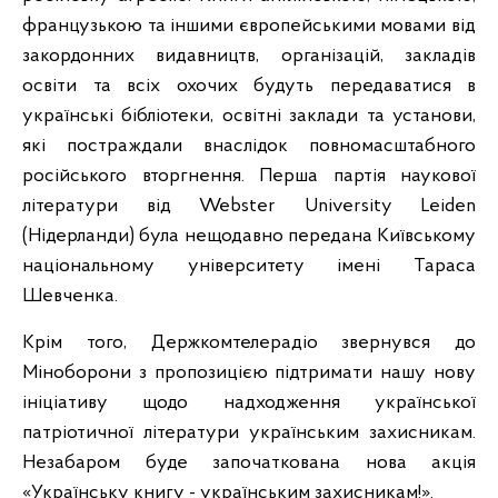
французькою та іншими європейськими мовами від
закордонних видавництв, організацій, закладів
освіти та всіх охочих будуть передаватися в
українські бібліотеки, освітні заклади та установи,
які постраждали внаслідок повномасштабного
російського вторгнення. Перша партія наукової
літератури від Webster University Leiden
(Нідерланди) була нещодавно передана Київському
національному університету імені Тараса
Шевченка.
Крім того, Держкомтелерадіо звернувся до
Міноборони з пропозицією підтримати нашу нову
ініціативу щодо надходження української
патріотичної літератури українським захисникам.
Незабаром буде започаткована нова акція
«Українську книгу - українським захисникам!».