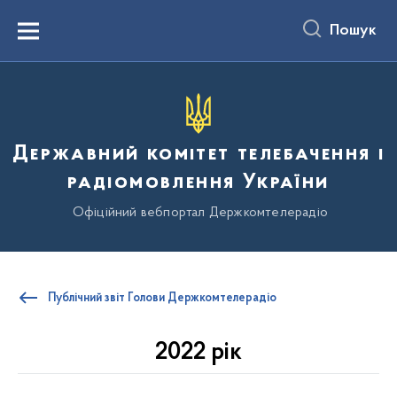
до
основного
Пошук
вмісту
Menu
Державний комітет телебачення і
радіомовлення України
Офіційний вебпортал Держкомтелерадіо
Публічний звіт Голови Держкомтелерадіо
2022 рік