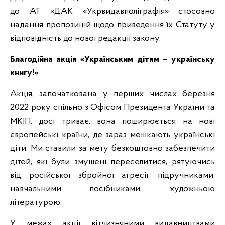
до АТ «ДАК «Укрвидавполіграфія» стосовно
надання пропозицій щодо приведення їх Статуту у
відповідність до нової редакції закону.
Благодійна акція «Українським дітям – українську
книгу!»
Акція, започаткована у перших числах березня
2022 року спільно з Офісом Президента України та
МКІП, досі триває, вона поширюється на нові
європейські країни, де зараз мешкають українські
діти. Ми ставили за мету безкоштовно забезпечити
дітей, які були змушені переселитися, рятуючись
від російської збройної агресії, підручниками,
навчальними посібниками, художньою
літературою.
У межах акції вітчизняними видавництвами