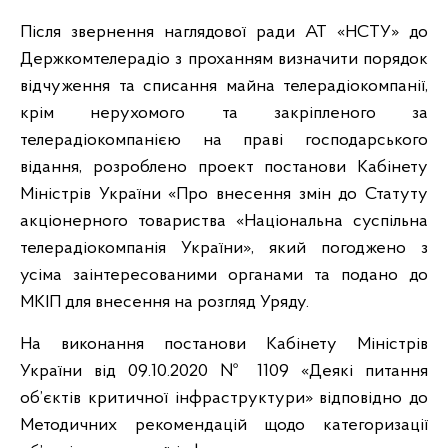
Після звернення наглядової ради АТ «НСТУ» до
Держкомтелерадіо з проханням визначити порядок
відчуження та списання майна телерадіокомпанії,
крім нерухомого та закріпленого за
телерадіокомпанією на праві господарського
відання, розроблено проект постанови Кабінету
Міністрів України «Про внесення змін до Статуту
акціонерного товариства «Національна суспільна
телерадіокомпанія України», який погоджено з
усіма заінтересованими органами та подано до
МКІП для внесення на розгляд Уряду.
На виконання постанови Кабінету Міністрів
України від 09.10.2020 № 1109 «Деякі питання
об’єктів критичної інфраструктури» відповідно до
Методичних рекомендацій щодо категоризації