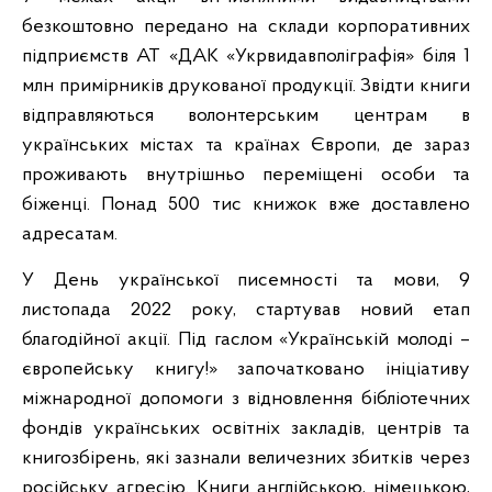
безкоштовно передано на склади корпоративних
підприємств АТ «ДАК «Укрвидавполіграфія» біля 1
млн примірників друкованої продукції. Звідти книги
відправляються волонтерським центрам в
українських містах та країнах Європи, де зараз
проживають внутрішньо переміщені особи та
біженці. Понад 500 тис книжок вже доставлено
адресатам.
У День української писемності та мови, 9
листопада 2022 року, стартував новий етап
благодійної акції. Під гаслом «Українській молоді –
європейську книгу!» започатковано ініціативу
міжнародної допомоги з відновлення бібліотечних
фондів українських освітніх закладів, центрів та
книгозбірень, які зазнали величезних збитків через
російську агресію. Книги англійською, німецькою,