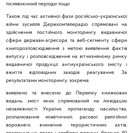
післявоєнний періоди тощо
Також під час активної фази російсько-української
війни зусилля Держкомтелерадіо спрямовані на
здійснення постійного моніторингу видавничої
сфери держави-агресора та веб-сегменту сфери
книгорозповсюдження з метою виявлення фактів
випуску і розповсюдження на вітчизняному ринку
видавничої продукції антиукраїнського змісту і
вжиття відповідних заходів реагування. За
результатами моніторингу, зокрема:
виявлено та внесено до Переліку книжкових
видань, зміст яких спрямований на ліквідацію
незалежності України, пропаганду насильства,
розпалювання міжетнічної, расової, релігійної
ворожнечі, вчинення терористичних актів,