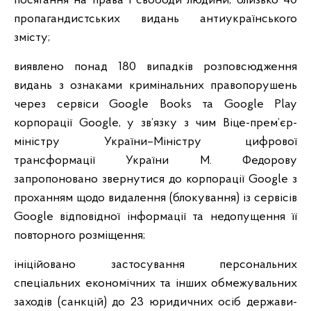
посягання на права і свободи людини, близько 40
пропагандистських видань антиукраїнського
змісту;
виявлено понад 180 випадків розповсюдження
видань з ознаками кримінальних правопорушень
через сервіси Google Books та Google Play
корпорації Google, у зв’язку з чим Віце-прем’єр-
міністру України–Міністру цифрової
трансформації України М. Федорову
запропоновано звернутися до корпорації Google з
проханням щодо видалення (блокування) із сервісів
Google відповідної інформації та недопущення її
повторного розміщення;
ініційовано застосування персональних
спеціальних економічних та інших обмежувальних
заходів (санкцій) до 23 юридичних осіб держави-