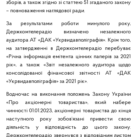
зборів, а також згідно зі статтею 51 згаданого закону
– повноваження наглядової ради.
За результатами роботи минулого року,
Держкомтелерадіо визначено незалежного
аудитора АТ «ДАК «Укрвидавполіграфія». Крім того,
на затвердженні в Держкомтелерадіо перебуває
«Річна інформація емітента цінних паперів за 2021
рік», а також «Звіт незалежного аудитора щодо
консолідованої фінансової звітності АТ «ДАК
«Укрвидавполіграфія» за 2021 рік».
Водночас на виконання положень Закону України
«Про акціонерні товариства», який набере
чинності 01.01.2023, акціонерні товариства до кінця
наступного року зобов’язані привести свою
діяльність у відповідність до цього закону.
Держкомтелерадіо звернувся з відповідним листом