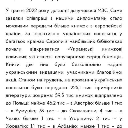
У травні 2022 року до акції долучилося МЗС. Саме
завдяки співпраці з нашими дипломатами стало
можливим передати більше книжок в європейські
країни. За ініціативою українських посольств у
багатьох країнах Європи в найбільших бібліотеках
почали відкриватися «Українські книжкові
полички», які стають популярними серед біженців.
Книги для них були безкоштовно надані
українськими видавцями, учасниками благодійної
акції. Станом на грудень, на прохання українських
посольств було передано 225,1 тис примірників
літератури, зокрема: 59,5 тис книжок відправлено
до Польщі; майже 46,2 тис – в Австрію; більше 1 тис
– в Румунію; 78 тис – до Словаччини; 4 тис – в
Чехію; більше 1 тис – в Угорщину; 2 тис – у
Хорватію; 1,1 тис – в Албанію; майже 1 тис – до