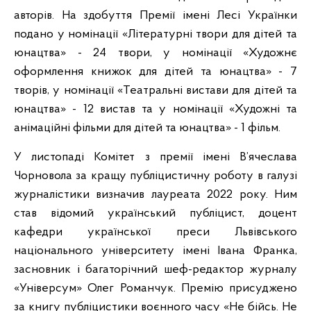
авторів. На здобуття Премії імені Лесі Українки
подано у номінації «Літературні твори для дітей та
юнацтва» - 24 твори, у номінації «Художнє
оформлення книжок для дітей та юнацтва» - 7
творів, у номінації «Театральні вистави для дітей та
юнацтва» - 12 вистав та у номінації «Художні та
анімаційні фільми для дітей та юнацтва» - 1 фільм.
У листопаді Комітет з премії імені В’ячеслава
Чорновола за кращу публіцистичну роботу в галузі
журналістики визначив лауреата 2022 року. Ним
став відомий український публіцист, доцент
кафедри української преси Львівського
національного університету імені Івана Франка,
засновник і багаторічний шеф-редактор журналу
«Універсум» Олег Романчук. Премію присуджено
за книгу публіцистики воєнного часу «Не бійсь. Не