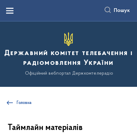
до
основного
Пошук
вмісту
Menu
Державний комітет телебачення і
радіомовлення України
Офіційний вебпортал Держкомтелерадіо
Головна
Таймлайн матеріалів