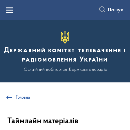
до
основного
Пошук
вмісту
Menu
Державний комітет телебачення і
радіомовлення України
Офіційний вебпортал Держкомтелерадіо
Головна
Таймлайн матеріалів