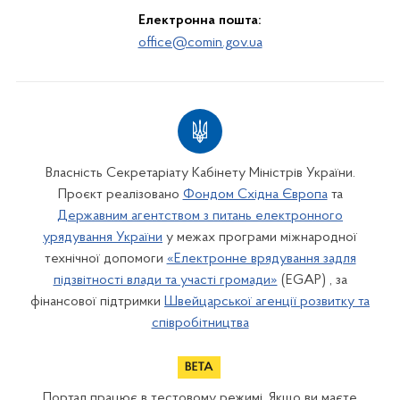
Електронна пошта:
office@comin.gov.ua
Власність Секретаріату Кабінету Міністрів України.
Проєкт реалізовано
Фондом Східна Європа
та
Державним агентством з питань електронного
урядування України
у межах програми міжнародної
технічної допомоги
«Електронне врядування задля
підзвітності влади та участі громади»
(EGAP) , за
фінансової підтримки
Швейцарської агенції розвитку та
співробітництва
Портал працює в тестовому режимі. Якщо ви маєте