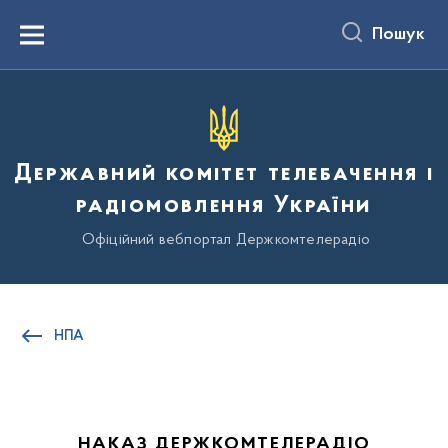
до
основного
Пошук
вмісту
Menu
Державний комітет телебачення і
радіомовлення України
Офіційний вебпортал Держкомтелерадіо
НПА
НАКАЗ ДЕРЖКОМТЕЛЕРАДІО