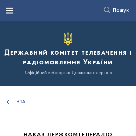
до
основного
Пошук
вмісту
Menu
Державний комітет телебачення і
радіомовлення України
Офіційний вебпортал Держкомтелерадіо
НПА
НАКАЗ ДЕРЖКОМТЕЛЕРАДІО