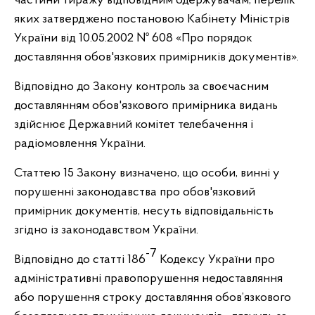
частини тиражу відповідним одержувачам, перелік
яких затверджено постановою Кабінету Міністрів
України від 10.05.2002 № 608 «Про порядок
доставляння обов'язкових примірників документів».
Відповідно до Закону контроль за своєчасним
доставлянням обов'язкового примірника видань
здійснює Державний комітет телебачення і
радіомовлення України.
Статтею 15 Закону визначено, що особи, винні у
порушенні законодавства про обов'язковий
примірник документів, несуть відповідальність
згідно із законодавством України.
-7
Відповідно до статті 186
Кодексу України про
адміністративні правопорушення недоставляння
або порушення строку доставляння обов’язкового