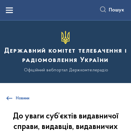
до
основного
Пошук
вмісту
Menu
Державний комітет телебачення і
радіомовлення України
Офіційний вебпортал Держкомтелерадіо
Новини
До уваги суб’єктів видавничої
справи, видавців, видавничих