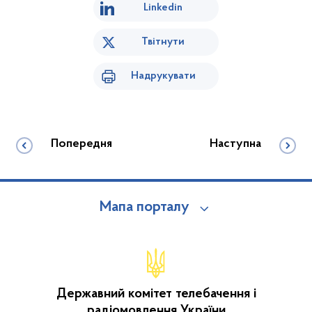
Linkedin
Твітнути
Надрукувати
Попередня
Наступна
Мапа порталу
Державний комітет телебачення і
радіомовлення України