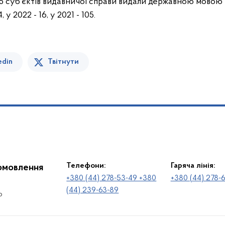
і 5 суб’єктів видавничої справи видали державною мовою
у 2022 - 16, у 2021 - 105.
edin
Твітнути
Телефони:
Гаряча лінія:
іомовлення
+380 (44) 278-53-49 +380
+380 (44) 278-
(44) 239-63-89
о