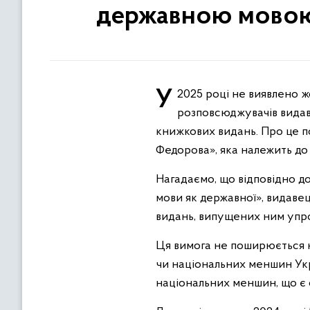
державною мовою
У 2025 році не виявлено жодного видавця, внесеного до Державного реєстру видавців, виготовлювачів і
розповсюджувачів видавн
книжкових видань. Про це п
Федорова», яка належить до
Нагадаємо, що відповідно д
мови як державної», видаве
видань, випущених ним упр
Ця вимога не поширюється 
чи національних меншин Укр
національних меншин, що є