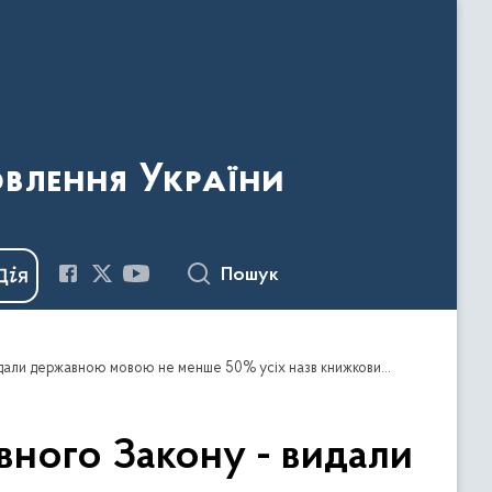
овлення України
Пошук
У 2025 році видавці вперше виконали норму мовного Закону - видали державною мовою не менше 50% усіх назв книжкових видань
вного Закону - видали