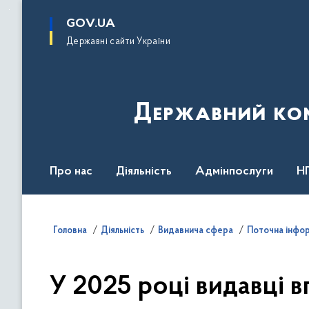
до
основного
GOV.UA
вмісту
Державні сайти України
Державний комі
Про нас
Діяльність
Адмінпослуги
Н
Головна
Діяльність
Видавнича сфера
Поточна інфо
У 2025 році видавці 