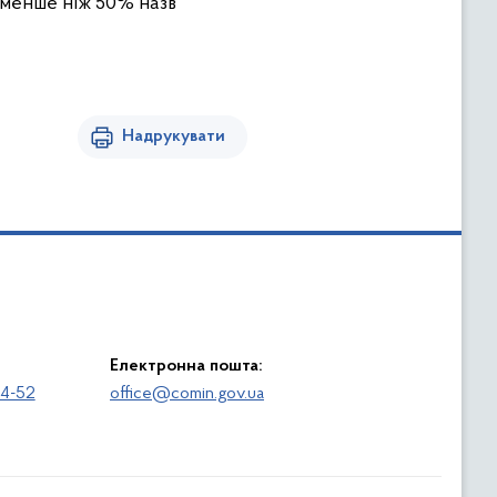
 менше ніж 50% назв
Надрукувати
Електронна пошта:
64-52
office@comin.gov.ua