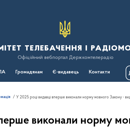
тет телебачення і радіом
Офіційний вебпортал Держкомтелерадіо
ПА
Громадянам
Є-видавець
Контакти
рмація
вперше виконали норму мо