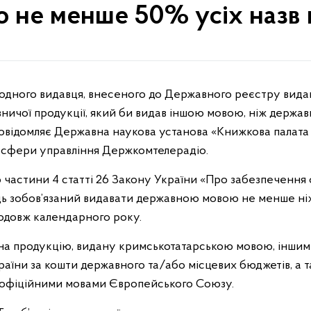
 не менше 50% усіх назв 
ичої продукції, який би видав іншою мовою, ніж державн
овідомляє Державна наукова установа «Книжкова палата У
 сфери управління Держкомтелерадіо.
о частини 4 статті 26 Закону України «Про забезпечення
ць зобов’язаний видавати державною мовою не менше ні
одовж календарного року.
на продукцію, видану кримськотатарською мовою, іншим
аїни за кошти державного та/або місцевих бюджетів, а 
 офіційними мовами Європейського Союзу.