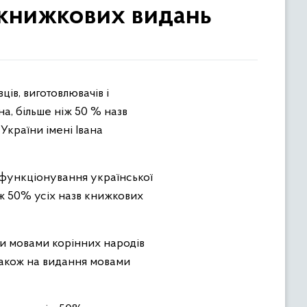
книжкових видань
а, більше ніж 50 % назв
країни імені Івана
 функціонування української
ж 50% усіх назв книжкових
и мовами корінних народів
також на видання мовами