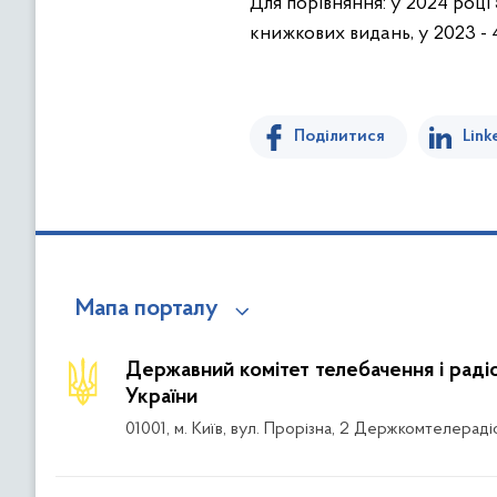
Для порівняння: у 2024 роц
книжкових видань, у 2023 - 4, 
Поділитися
Link
Мапа порталу
Державний комітет телебачення і рад
України
01001, м. Київ, вул. Прорізна, 2 Держкомтелераді