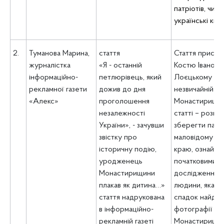
патріотів, чита
українські кни
2.
Туманова Марина,
стаття
Стаття присвя
журналістка
«Я - останній
Костю Іванови
інформаційно-
петлюрівець, який
Лоєцькому –
рекламної газети
дожив до дня
незвичайній по
«Алекс»
проголошення
Монастирищин
незалежності
статті – розпов
України», - зачувши
зберегти памʼ
звістку про
маловідому по
історичну подію,
краю, ознайом
уродженець
початковими е
Монастирищини
дослідження б
плакав як дитина…»
людини, яка з
стаття надрукована
спадок найдав
в інформаційно-
фотографії
рекламній газеті
Монастирищи