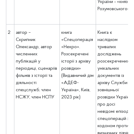
України ‑ «князя
Розумовського»
2
автор –
книга
Книга є
Скрипник
«Спецоперація
наслідком
Олександр, автор
«Некро».
тривалих
численних
Розсекречені
досліджень
публікацій у
історії з архіву
розсекречених
періодиці, сценаріїв
розвідки»
унікальних
фільмів з історії та
(Видавничий дім
документів із
діяльності
«АДЕФ-
архіву Служби
спецслужб; член
Україна», Київ,
зовнішньої
НСЖУ, член НСПУ
2023 рік)
розвідки України
про досі
невідомі епізоди
спецоперацій за
кодоном проти
визначних діячів