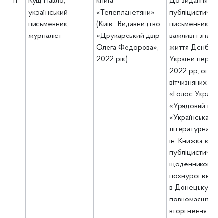
11.
Кущ Павло,
книга
До видання ув
український
«Телепланетяни»
публіцистичні
письменник,
(Київ : Видавництво
письменника 
журналіст
«Друкарський двір
важливі і знаков
Олега Федорова»,
життя Донбасу
2022 рік)
України періо
2022 рр, опубл
вітчизняних ме
«Голос Україн
«Урядовий кур
«Українська
літературна га
ін. Книжка є а
публіцистичн
щоденником, в
похмурої весн
в Донецьку д
повномасштаб
вторгнення рф