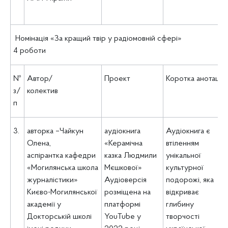
Номінація «За кращий твір у радіомовній сфері»
4 роботи
№
Автор/
Проект
Коротка анотація
з/
колектив
п
3.
авторка –Чайкун
аудіокнига
Аудіокнига є
Олена,
«Керамічна
втіленням
аспірантка кафедри
казка Людмили
унікальної
«Могилянська школа
Мєшкової»
культурної
журналістики»
Аудіоверсія
подорожі, яка
Києво-Могилянської
розміщена на
відкриває
академії у
платформі
глибину
Докторській школі
YouTube у
творчості