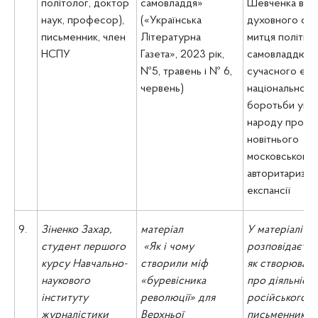
політолог, доктор
самовладдя»
Шевченка в ко
наук, професор),
(«Українська
духовного сп
письменник, член
Літературна
митця політич
НСПУ
Газета», 2023 рік,
самовладдю т
№5, травень і № 6,
сучасного ета
червень)
національно-в
боротьби укра
народу проти
новітнього
московського
авторитаризму
експансії
9.
Зіненко Захар
,
матеріал
У матеріалі
студент першого
«Як і чому
розповідаєтьс
курсу Навчально-
створили міф
як створювавс
наукового
«буревісника
про діяльність
інституту
революції» для
російського
журналістики
Верхньої
письменника 