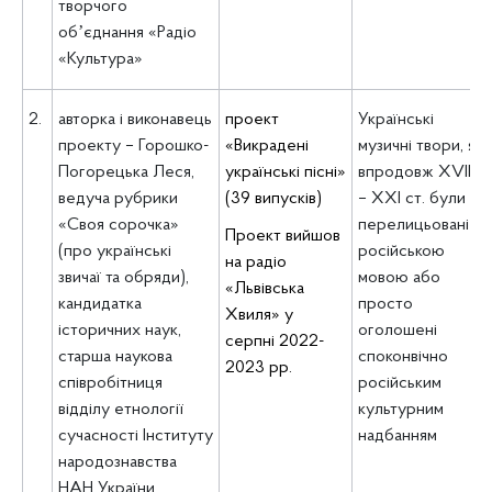
творчого
обʼєднання «Радіо
«Культура»
2.
авторка і виконавець
проект
Українські
проекту – Горошко-
«Викрадені
музичні твори, які
Погорецька Леся,
українські пісні»
впродовж ХVIII
ведуча рубрики
(39 випусків)
– ХХІ ст. були
«Своя сорочка»
перелицьовані
Проект вийшов
(про українські
російською
на радіо
звичаї та обряди),
мовою або
«Львівська
кандидатка
просто
Хвиля» у
історичних наук,
оголошені
серпні 2022-
старша наукова
споконвічно
2023 рр.
співробітниця
російським
відділу етнології
культурним
сучасності Інституту
надбанням
народознавства
НАН України