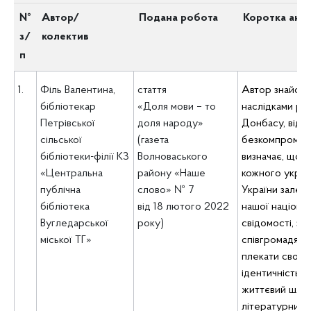
№
Автор/
Подана робота
Коротка анот
з/
колектив
п
1.
Філь Валентина,
стаття
Автор знайоми
бібліотекар
«Доля мови – то
наслідками рус
Петрівської
доля народу»
Донбасу, відве
сільської
(газета
безкомпроміс
бібліотеки-філії КЗ
Волноваського
визначає, що 
«Центральна
району «Наше
кожного украї
публічна
слово» № 7
України залежи
бібліотека
від 18 лютого 2022
нашої націона
Вугледарської
року)
свідомості, за
міської ТГ»
співгромадян 
плекати свою
ідентичність, 
життєвий шлях
літературний 