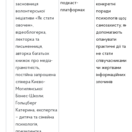
подкаст-
засновниця
конкретні
платформах
волонтерської
поради
ініціативи «Як стати
психологів щодо
овочем»,
самозахисту, які
відеоблогерка,
допомагають
лекторка та
опанувати
письменниця,
практичні дії та
авторка багатьох
не стати
книжок про медіа-
співучасниками
грамотність,
чи жертвами
постійна запрошена
інформаційних
спікера Києво-
злочинів
Могилянської
Бізнес-Школи;
Гольцберг
Катерина, експертка
– дитяча та сімейна
психологія,
президентка