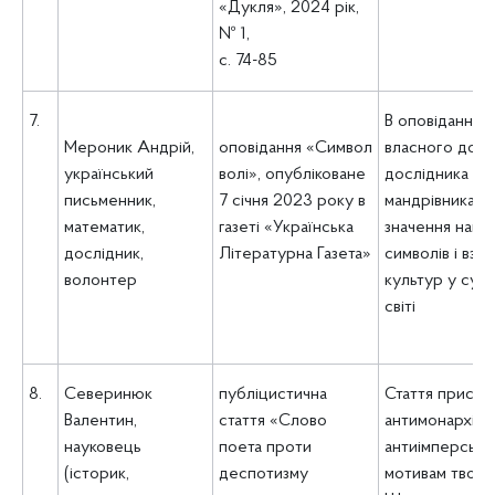
«Дукля», 2024 рік,
№ 1,
с. 74-85
7.
В оповіданні ав
Мероник Андрій,
оповідання
«Символ
власного досв
український
волі»,
опубліковане
дослідника та
письменник,
7 січня 2023 року в
мандрівника, в
математик,
газеті «Українська
значення наці
дослідник,
Літературна Газета»
символів і взає
волонтер
культур у суч
світі
8.
Северинюк
публіцистична
Стаття присвя
Валентин,
стаття «Слово
антимонархічн
науковець
поета проти
антиімперськи
(історик,
деспотизму
мотивам творчо