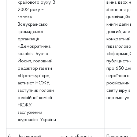
крайового руху. З
війна двох нар
2002 року –
зіткнення двох
голова
цивілізацій». 
Всеукраїнської
книги дали ви
громадської
довгий, але д
організації
конкретний
«Демократична
підзаголовок:
коаліція; Бурчо
«Інформаційно
Йосип, головний
публіцистичні
редактор газети
про 650 днів
«Прес-курʼєр»,
героїчного сп
активіст НСЖУ,
російським оку
заступник голови
святу віру в н
ревізійної комісії
перемогу»
НСЖУ,
заслужений
журналіст України
6.
Ільницький
стаття «Борці з
Приводом до