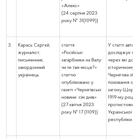
«Алекс»
(24 серпня 2023
року № 31(1099))
3.
Карась Сєргєй,
стаття
У статті автор
журналіст,
«Російські
досліджує при
письменник,
загарбники на Валу:
через які досі 
закордонний
чи їм там місце?»
історичному ц
українець
статтю
Чернігова збер
опубліковано у
поховання окуп
газеті «Чернігівські
загону Щорса,
новини: сім днів»
1919-му році з
(27 квітня 2023
протистоянні 
року № 17 (1109))
Української н
республіки