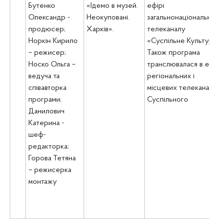
Бутенко
«Ідемо в музей.
ефірі
Олександр -
Неокуповані.
загальнонаціонально
продюсер;
Харків».
телеканалу
Норкін Кирило
«Суспільне Культура»
– режисер;
Також програма
Носко Ольга –
транслювалася в ефір
ведуча та
регіональних і
співавторка
місцевих телеканалів
програми;
Суспільного
Данилович
Катерина -
шеф-
редакторка;
Горова Тетяна
– режисерка
монтажу