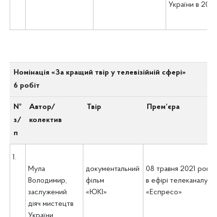
України в 2022
Номінація «За кращий твір у телевізійній сфері»
6 робіт
№
Автор/
Твір
Прем’єра
з/
колектив
п
1.
Мула
документальний
08 травня 2021 року
Володимир,
фільм
в ефірі телеканалу
заслужений
«ЮКІ»
«Еспресо»
діяч мистецтв
України,