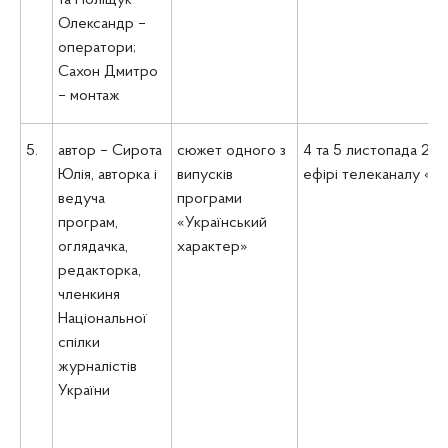
та Поліщук
Олександр –
оператори;
Сахон Дмитро
– монтаж
5.
автор – Сирота
сюжет одного з
4 та 5 листопада 202
Юлія,
авторка і
випусків
ефірі телеканалу «В
ведуча
програми
програм,
«Український
оглядачка,
характер»
редакторка,
членкиня
Національної
спілки
журналістів
України