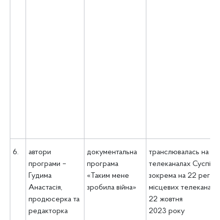
6.
автори
документальна
транслювалась на
програми –
програма
телеканалах Суспіль
Гудима
«Таким мене
зокрема на 22 регіон
Анастасія,
зробила війна»
місцевих телеканала
продюсерка та
22 жовтня
редакторка
2023 року