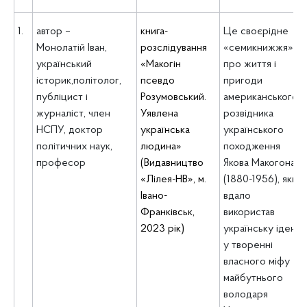
1.
автор –
книга-
Це своєрідне
Монолатій Іван,
розслідування
«семикнижжя»
український
«Макогін
про життя і
історик,політолог,
псевдо
пригоди
публіцист і
Розумовський.
американського
журналіст, член
Уявлена
розвідника
НСПУ, доктор
українська
українського
політичних наук,
людина»
походження
професор
(Видавництво
Якова Макогона
«Лілея-НВ», м.
(1880-1956), який
Івано-
вдало
Франківськ,
використав
2023 рік)
українську ідею
у творенні
власного міфу
майбутнього
володаря