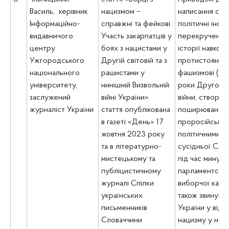
Василь,
керівник
нацизмом –
написання стат
Інформаційно-
справжні та фейкові.
політичні інсин
видавничого
Участь закарпатців у
перекручення
центру
боях з нацистами у
історії навкол
Ужгородського
Другій світовій та з
протистояння
національного
рашистами у
фашизмові (нац
університету,
нинішній Визвольній
роки Другої с
заслужений
війні України».
війни, створюв
журналіст України
стаття опублікована
поширювані
в
газеті «День» 17
проросійськи
жовтня 2023 року
політичними с
та в літературно-
сусідньої Сло
мистецькому та
під час минуло
публіцистичному
парламентсько
журналі Спілки
виборчої кампан
українських
також звинува
письменників
України у від
Словаччини
нацизму у наші