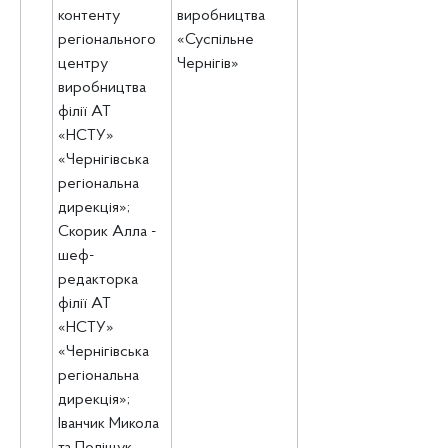
контенту
виробництва
регіонального
«Суспільне
центру
Чернігів»
виробництва
філії АТ
«НСТУ»
«Чернігівська
регіональна
дирекція»;
Скорик Алла -
шеф-
редакторка
філії АТ
«НСТУ»
«Чернігівська
регіональна
дирекція»;
Іванчик Микола