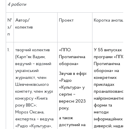
4 роботи
№
Автор/
Проект
Коротка анотація
з/
колектив
п
1.
творчий колектив
«ППО.
У 55 випусках
(Карпʼяк Вадим,
Протипанічна
програми «ППО.
ведучий – відомий
оборона»
Протипанічна
український
оборона» на
Звучав в ефірі
журналіст, член
конкретних
«Радіо
Шевченківського
прикладах
«Культура» у
комітету, член журі
проаналізовано
серпні –
конкурсу «Книга
найрізноманітніші
вересні 2023
року ВВС»;
форми та
року,
Мороз Оксана,
методи
а також
експертка – ведуча
інформаційних
доступний на
«Радіо «Культура»,
диверсій, надано