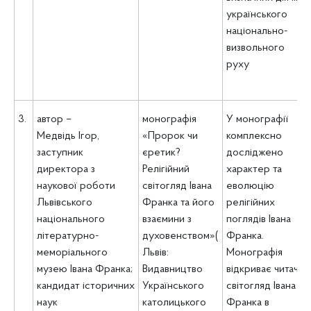
українського
національно-
визвольного
руху
3.
автор –
монографія
У монографії
Медвідь Ігор,
«Пророк чи
комплексно
заступник
єретик?
досліджено
директора з
Релігійний
характер та
наукової роботи
світогляд Івана
еволюцію
Львівського
Франка та його
релігійних
національного
взаємини з
поглядів Івана
літературно-
духовенством»(
Франка.
меморіального
Львів:
Монографія
музею Івана Франка;
Видавництво
відкриває читачу
кандидат історичних
Українського
світогляд Івана
наук
католицького
Франка в