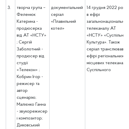
3.
творча група –
документальний
14 грудня 2022 року
Феленюк
серіал
в ефірі
Катерина -
«Плавильний
загальнонаціонально
продюсерка
котел»
телеканалу АТ
від АТ «НСТУ»
«НСТУ» «Суспільне
; Сергій
Культура». Також
Заболотний -
серіал транслювався 
продюсер від
ефірі регіональних і
студії
місцевих телеканалів
«Телекон» ;
Суспільного
Кобрин Ігор -
режисер та
автор
сценарію;
Малієнко Ганна
- звукорежисер
і композитор;
Диковський