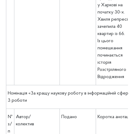
у Харкові на
початку 30-х.
Хвиля репресій
зачепила 40
квартир із 66.
Із цього
помешкання
починається
історія
Розстріляного
Відродження
Номінація «За кращу наукову роботу в інформаційній сфері»
3 роботи
№
Автор/
Подано
Коротка анотація
з/
колектив
п