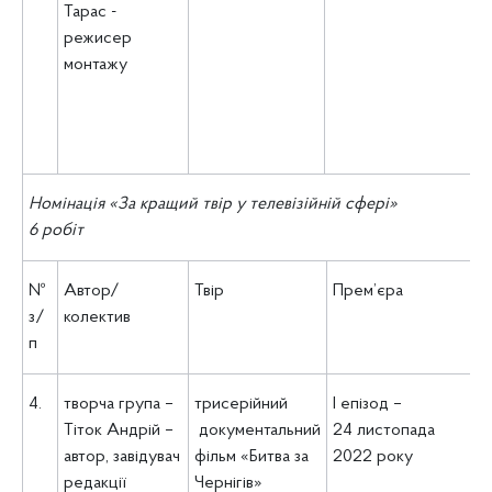
Тарас -
режисер
монтажу
Номінація «За кращий твір у телевізійній сфері»
6 робіт
№
Автор/
Твір
Прем’єра
з/
колектив
п
4.
творча група –
трисерійний
І епізод –
Тіток Андрій –
документальний
24 листопада
автор, завідувач
фільм «Битва за
2022 року
редакції
Чернігів»