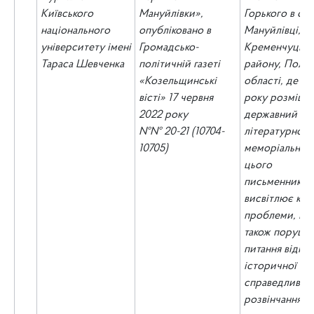
Київського
Мануйлівки»,
Горького в сел
національного
опубліковано в
Мануйлівці,
університету імені
Громадсько-
Кременчуцько
Тараса Шевченка
політичній газеті
району, Полта
«Козельщинські
області, де д
вісті» 17 червня
року розміщу
2022 року
державний
№№ 20-21 (10704-
літературно-
10705)
меморіальний
цього
письменника.
висвітлює кор
проблеми,
її
м
також
порушу
питання відно
історичної
справедливост
розвінчання к