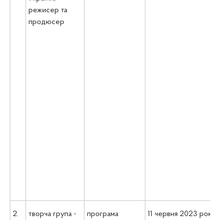
режисер та
продюсер
2.
творча група -
програма
11 червня 2023 року 