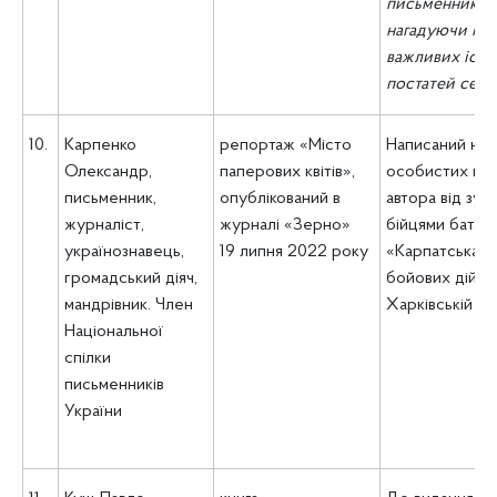
письменника,
нагадуючи пр
важливих іст
постатей села
10.
Карпенко
репортаж «Місто
Написаний на п
Олександр,
паперових квітів»,
особистих вр
письменник,
опублікований в
автора від зус
журналіст,
журналі «Зерно»
бійцями батал
українознавець,
19 липня 2022 року
«Карпатська Сі
громадський діяч,
бойових дій у
мандрівник. Член
Харківській об
Національної
спілки
письменників
України