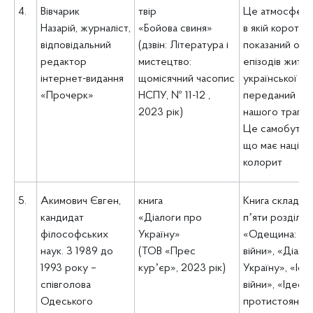
4.
Вівчарик
твір
Це атмосферн
Назарій,
журналіст,
«Бойова свиня»
в якій коротко
відповідальний
(дзвін: Література і
показаний оди
редактор
мистецтво:
епізодів життя
інтернет-видання
щомісячний часопис
української ро
«Прочерк»
НСПУ, № 11-12 ,
переданий ха
2023 рік)
нашого трагічн
Це самобутня і
що має націон
колорит
5.
Акимович Євген,
книга
Книга складаєт
кандидат
«Діалоги про
пʼяти розділів:
філософських
Україну»
«Одещина: хр
наук. З 1989 до
(ТОВ «Прес
війни», «Діало
1993 року –
курʼєр», 2023 рік)
Україну», «Іст
співголова
війни», «Ідеоло
Одеського
протистояння»