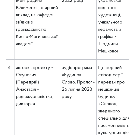
імені родини
2022 році
української
Юхименків, старший
видатної
виклад на кафедрі
художниці,
зв’язків з
унікального
громадськістю
кераміста й
Києво-Могилянської
графіка -
академії
Людмили
Мєшкової
4.
авторка проекту –
аудіопрограма
Це перший
Окуневич
«Будинок
епізод серії
(Передрій)
Слово. Пролог»
передач про
Анастасія –
26 липня 2023
мешканців
радіожурналістка,
року
будинку
дикторка
«Слово»,
зведеного
спеціально для
письменників та
культурних діячів