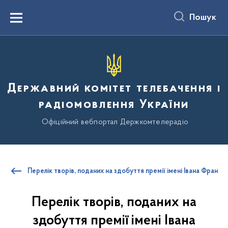
до
основного
Пошук
вмісту
Menu
Державний комітет телебачення і
радіомовлення України
Офіційний вебпортал Держкомтелерадіо
Перелік творів, поданих на здобуття премії імені Івана Франка у
Перелік творів, поданих на
здобуття премії імені Івана